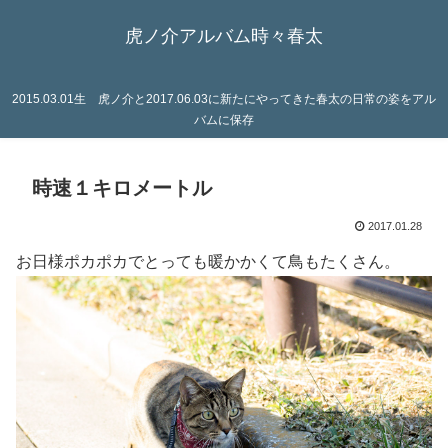
虎ノ介アルバム時々春太
2015.03.01生 虎ノ介と2017.06.03に新たにやってきた春太の日常の姿をアル
バムに保存
時速１キロメートル
2017.01.28
お日様ポカポカでとっても暖かかくて鳥もたくさん。