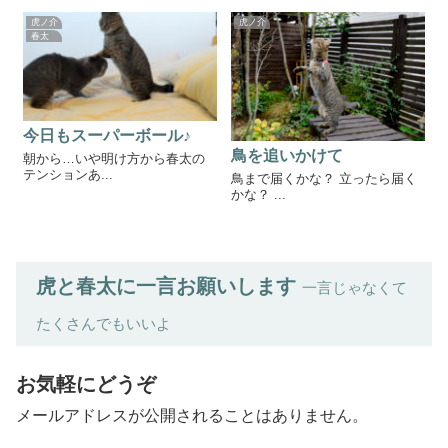
虎ノ介
虎ノ介
春太
今日もスーパーボール♪
鳥を追いかけて
朝から…いや明け方から春太の
テンションあ...
鳥まで届くかな？ 立ったら届く
かな？ ...
虎と春太に一言お願いします
一言じゃなくて
たくさんでもいいよ
お気軽にどうぞ
メールアドレスが公開されることはありません。