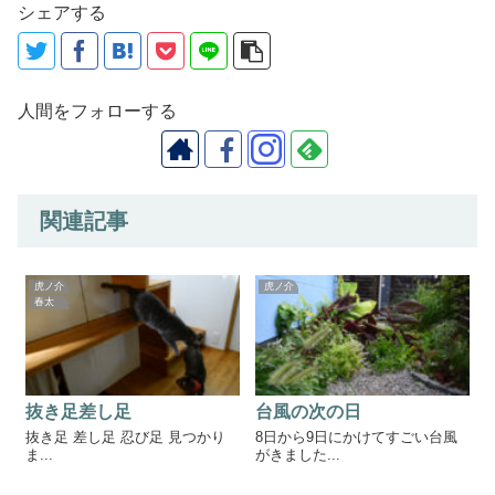
シェアする
人間をフォローする
関連記事
虎ノ介
虎ノ介
春太
抜き足差し足
台風の次の日
抜き足 差し足 忍び足 見つかり
8日から9日にかけてすごい台風
ま...
がきました...