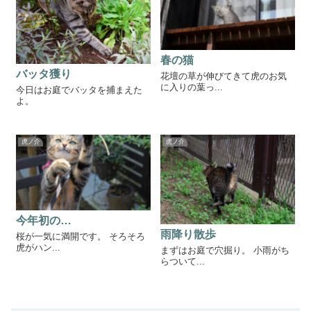
春の猫
バッタ獲り
花壇の草が伸びてきて虎のお気
に入りの葉っ...
今日はお庭でバッタを捕まえた
よ。
虎ノ介
虎ノ介
今年初の…
雨降り散歩
桜が一気に満開です。 そろそろ
虎がハン...
まずはお庭で穴掘り。 小雨がち
らついて...