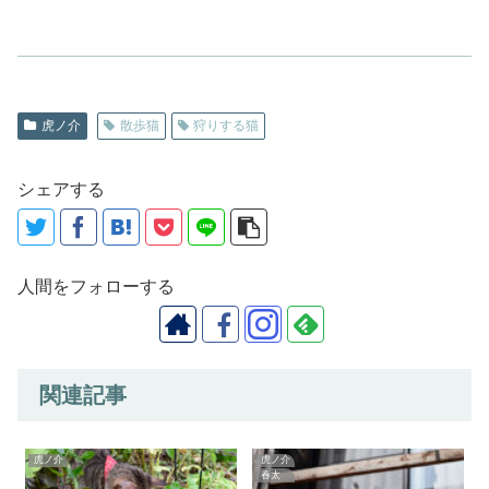
虎ノ介
散歩猫
狩りする猫
シェアする
人間をフォローする
関連記事
虎ノ介
虎ノ介
春太