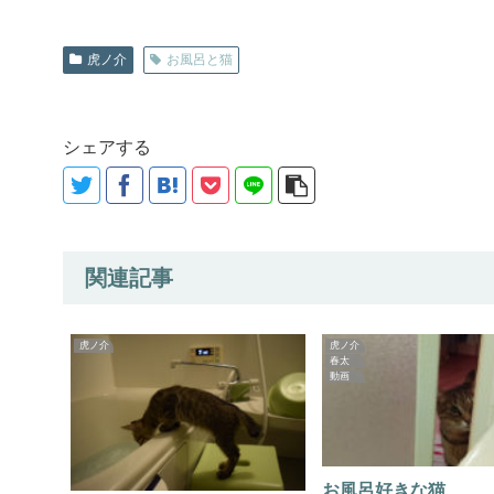
虎ノ介
お風呂と猫
シェアする
関連記事
虎ノ介
虎ノ介
春太
動画
お風呂好きな猫