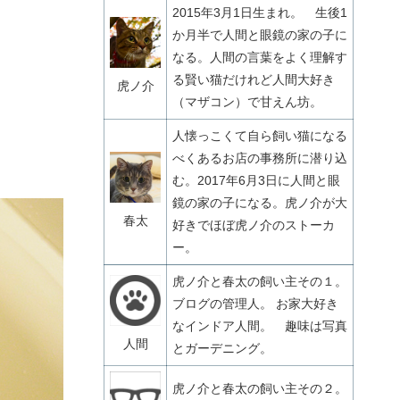
2015年3月1日生まれ。 生後1
か月半で人間と眼鏡の家の子に
なる。人間の言葉をよく理解す
る賢い猫だけれど人間大好き
虎ノ介
（マザコン）で甘えん坊。
人懐っこくて自ら飼い猫になる
べくあるお店の事務所に潜り込
む。2017年6月3日に人間と眼
鏡の家の子になる。虎ノ介が大
春太
好きでほぼ虎ノ介のストーカ
ー。
虎ノ介と春太の飼い主その１。
ブログの管理人。 お家大好き
なインドア人間。 趣味は写真
人間
とガーデニング。
虎ノ介と春太の飼い主その２。