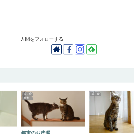
人間をフォローする
虎ノ介
虎ノ介
春太
年末のお洗濯