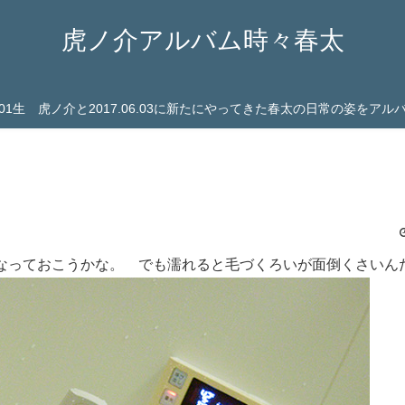
虎ノ介アルバム時々春太
03.01生 虎ノ介と2017.06.03に新たにやってきた春太の日常の姿をア
なっておこうかな。 でも濡れると毛づくろいが面倒くさいん