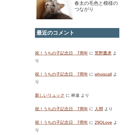
春太の毛色と模様の
つながり
最近のコメント
祝！うちの子記念日 7周年
に
荒野鷹虎
よ
り
祝！うちの子記念日 7周年
に
whoiscall
よ
り
新しいリュック
に
林遠
より
祝！うちの子記念日 7周年
に
人間
より
祝！うちの子記念日 7周年
に
29QLove
よ
り