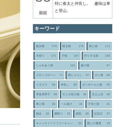
特に春太と仲良し。 趣味は車
と登山。
眼鏡
キーワード
散歩猫
570
眠る猫
175
鳥と猫
171
木登り
171
子猫
167
狩りする猫
158
じゃれあう猫
101
庭の猫
87
ゴロンゴローン
71
猫じゃらし
67
犬と猫
66
イタズラ
59
仲良し
56
ダンボールと猫
55
草食系男子
49
モニタ前の猫
48
甘えん坊
39
車と猫
38
一人遊び
34
子供と猫
31
脱走
29
横取り
29
病院
28
記念日
27
キャッチミーイフユーキャン
20
猫との遭遇
19