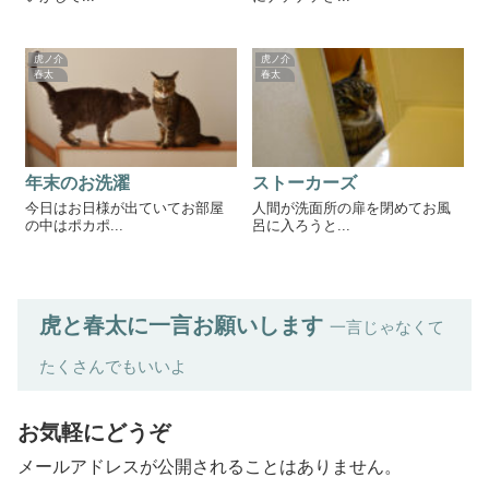
虎ノ介
虎ノ介
春太
春太
年末のお洗濯
ストーカーズ
今日はお日様が出ていてお部屋
人間が洗面所の扉を閉めてお風
の中はポカポ...
呂に入ろうと...
虎と春太に一言お願いします
一言じゃなくて
たくさんでもいいよ
お気軽にどうぞ
メールアドレスが公開されることはありません。