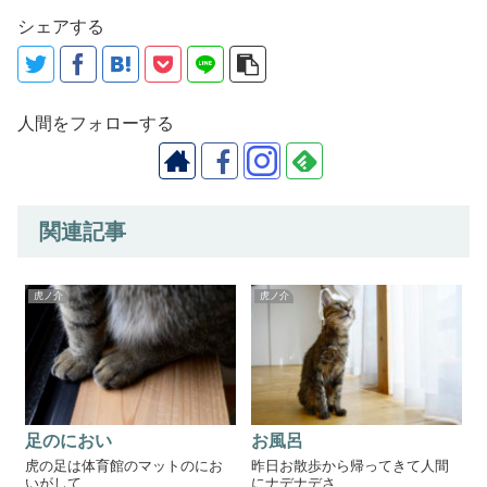
シェアする
人間をフォローする
関連記事
虎ノ介
虎ノ介
足のにおい
お風呂
虎の足は体育館のマットのにお
昨日お散歩から帰ってきて人間
いがして...
にナデナデさ...