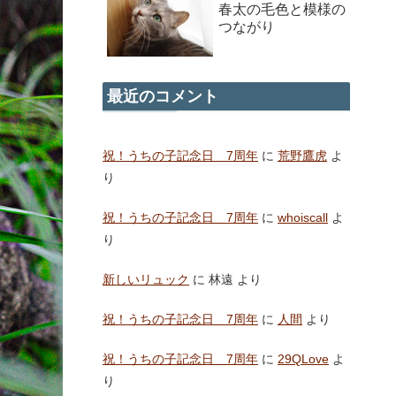
春太の毛色と模様の
つながり
最近のコメント
祝！うちの子記念日 7周年
に
荒野鷹虎
よ
り
祝！うちの子記念日 7周年
に
whoiscall
よ
り
新しいリュック
に
林遠
より
祝！うちの子記念日 7周年
に
人間
より
祝！うちの子記念日 7周年
に
29QLove
よ
り