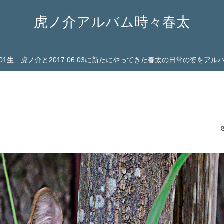
虎ノ介アルバム時々春太
03.01生 虎ノ介と2017.06.03に新たにやってきた春太の日常の姿をア