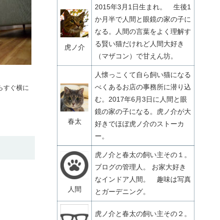
2015年3月1日生まれ。 生後1
か月半で人間と眼鏡の家の子に
なる。人間の言葉をよく理解す
る賢い猫だけれど人間大好き
虎ノ介
（マザコン）で甘えん坊。
人懐っこくて自ら飼い猫になる
べくあるお店の事務所に潜り込
らすぐ横に
む。2017年6月3日に人間と眼
鏡の家の子になる。虎ノ介が大
春太
好きでほぼ虎ノ介のストーカ
ー。
虎ノ介と春太の飼い主その１。
ブログの管理人。 お家大好き
なインドア人間。 趣味は写真
人間
とガーデニング。
虎ノ介と春太の飼い主その２。