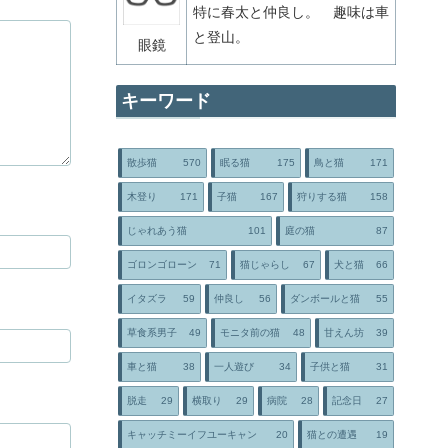
特に春太と仲良し。 趣味は車
と登山。
眼鏡
キーワード
散歩猫
570
眠る猫
175
鳥と猫
171
木登り
171
子猫
167
狩りする猫
158
じゃれあう猫
101
庭の猫
87
ゴロンゴローン
71
猫じゃらし
67
犬と猫
66
イタズラ
59
仲良し
56
ダンボールと猫
55
草食系男子
49
モニタ前の猫
48
甘えん坊
39
車と猫
38
一人遊び
34
子供と猫
31
脱走
29
横取り
29
病院
28
記念日
27
キャッチミーイフユーキャン
20
猫との遭遇
19