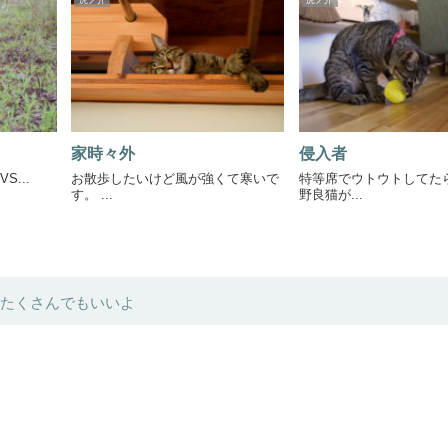
虎ノ介
虎ノ介
家時々外
侵入者
S...
お散歩したいけど風が強くて寒いで
特等席でウトウトしてた
す。 ...
野良猫が...
たくさんでもいいよ