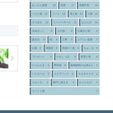
おっさん疑惑
18
洗濯
17
体調不良
16
ヘビと猫
13
ツバメ
13
雪と猫
12
小屋
12
ネコ歩き
12
スーパーボール
11
またたび
10
日向ぼっこ
9
その他
9
お風呂と猫
8
誕生日
8
桜
8
工事
8
エアコン故障
7
台風
6
床暖房
6
奇跡の一枚
6
ちゅ～る
6
プレゼント
6
たわしっぽ
6
家電と猫
6
にゃんたま
6
野良猫
6
動物病院のお姉さん
5
パトロール
5
イケアベッド
4
カスタマイズ
4
スルー力
4
網戸に挟まる
4
かぶりもの
3
コートと猫
3