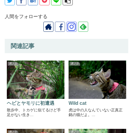
人間をフォローする
関連記事
虎ノ介
虎ノ介
ヘビとヤモリに初遭遇
Wild cat
散歩中、トカゲに似てるけど手
虎は中の人なんていない正真正
足がない生き...
銘の猫だよ。...
虎ノ介
虎ノ介