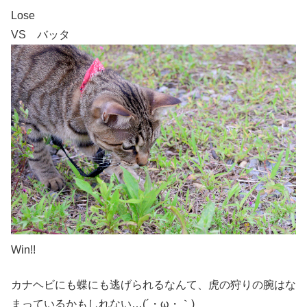
Lose
VS バッタ
Win!!
カナヘビにも蝶にも逃げられるなんて、虎の狩りの腕はな
まっているかもしれない…(´・ω・｀)