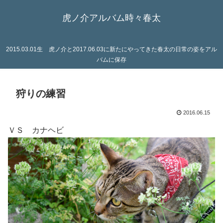
虎ノ介アルバム時々春太
2015.03.01生 虎ノ介と2017.06.03に新たにやってきた春太の日常の姿をアル
バムに保存
狩りの練習
2016.06.15
ＶＳ カナヘビ