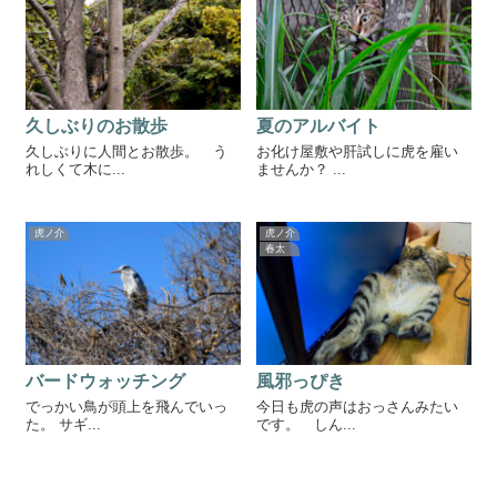
久しぶりのお散歩
夏のアルバイト
久しぶりに人間とお散歩。 う
お化け屋敷や肝試しに虎を雇い
れしくて木に...
ませんか？ ...
虎ノ介
虎ノ介
春太
バードウォッチング
風邪っぴき
でっかい鳥が頭上を飛んでいっ
今日も虎の声はおっさんみたい
た。 サギ...
です。 しん...