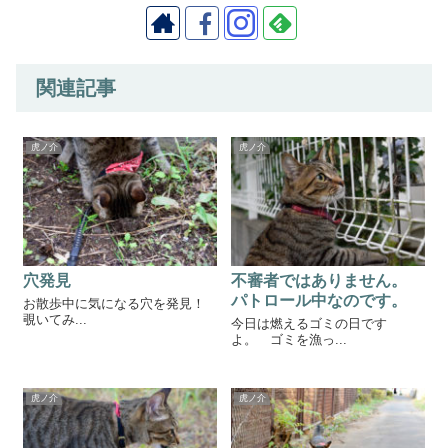
関連記事
虎ノ介
虎ノ介
穴発見
不審者ではありません。
パトロール中なのです。
お散歩中に気になる穴を発見！
覗いてみ...
今日は燃えるゴミの日です
よ。 ゴミを漁っ...
虎ノ介
虎ノ介