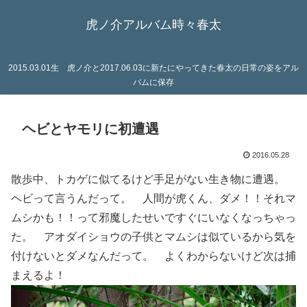
虎ノ介アルバム時々春太
2015.03.01生 虎ノ介と2017.06.03に新たにやってきた春太の日常の姿をアル
バムに保存
ヘビとヤモリに初遭遇
2016.05.28
散歩中、トカゲに似てるけど手足がない生き物に遭遇。
ヘビって言うんだって。 人間が虎くん、ダメ！！それマ
ムシかも！！って邪魔したせいですぐにいなくなっちゃっ
た。 アオダイショウの子供とマムシは似ているから気を
付けないとダメなんだって。 よくわからないけど次は捕
まえるよ！