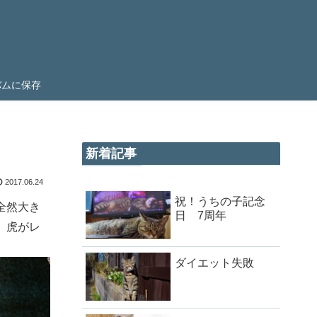
ルバムに保存
新着記事
2017.06.24
祝！うちの子記念
全然大き
日 7周年
 虎がレ
ダイエット失敗