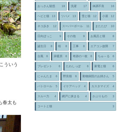
おっさん疑惑
18
洗濯
17
体調不良
16
ヘビと猫
13
ツバメ
13
雪と猫
12
小屋
12
ネコ歩き
12
スーパーボール
11
またたび
10
日向ぼっこ
9
その他
9
お風呂と猫
8
誕生日
8
桜
8
工事
8
エアコン故障
7
台風
6
床暖房
6
奇跡の一枚
6
ちゅ～る
6
こういう
プレゼント
6
たわしっぽ
6
家電と猫
6
にゃんたま
6
野良猫
6
動物病院のお姉さん
5
パトロール
5
イケアベッド
4
カスタマイズ
4
スルー力
4
網戸に挟まる
4
かぶりもの
3
も春太も
コートと猫
3