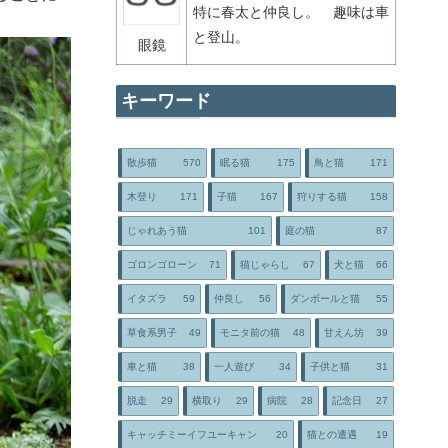
特に春太と仲良し。 趣味は車
と登山。
眼鏡
キーワード
散歩猫
570
眠る猫
175
鳥と猫
171
木登り
171
子猫
167
狩りする猫
158
じゃれあう猫
101
庭の猫
87
ゴロンゴローン
71
猫じゃらし
67
犬と猫
66
イタズラ
59
仲良し
56
ダンボールと猫
55
草食系男子
49
モニタ前の猫
48
甘えん坊
39
車と猫
38
一人遊び
34
子供と猫
31
脱走
29
横取り
29
病院
28
記念日
27
キャッチミーイフユーキャン
20
猫との遭遇
19