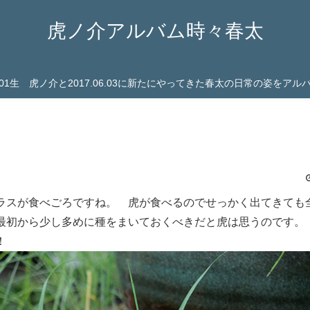
虎ノ介アルバム時々春太
03.01生 虎ノ介と2017.06.03に新たにやってきた春太の日常の姿をア
ラスが食べごろですね。 虎が食べるのでせっかく出てきても
最初から少し多めに種をまいておくべきだと虎は思うのです。
！