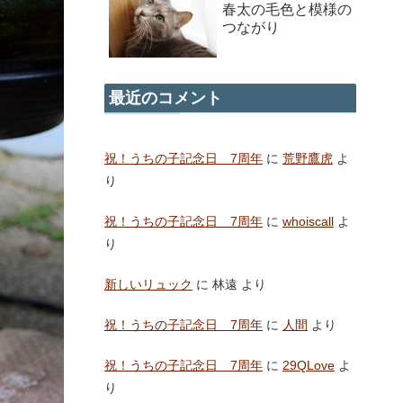
春太の毛色と模様の
つながり
最近のコメント
祝！うちの子記念日 7周年
に
荒野鷹虎
よ
り
祝！うちの子記念日 7周年
に
whoiscall
よ
り
新しいリュック
に
林遠
より
祝！うちの子記念日 7周年
に
人間
より
祝！うちの子記念日 7周年
に
29QLove
よ
り