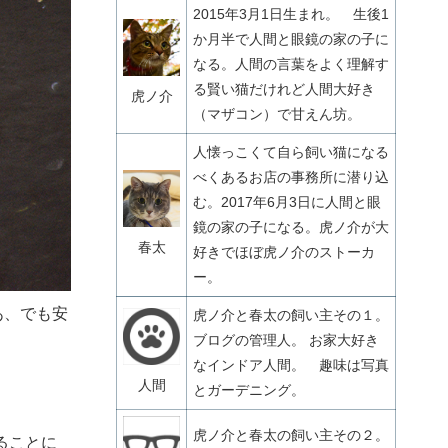
2015年3月1日生まれ。 生後1
か月半で人間と眼鏡の家の子に
なる。人間の言葉をよく理解す
る賢い猫だけれど人間大好き
虎ノ介
（マザコン）で甘えん坊。
人懐っこくて自ら飼い猫になる
べくあるお店の事務所に潜り込
む。2017年6月3日に人間と眼
鏡の家の子になる。虎ノ介が大
春太
好きでほぼ虎ノ介のストーカ
ー。
あ、でも安
虎ノ介と春太の飼い主その１。
ブログの管理人。 お家大好き
なインドア人間。 趣味は写真
人間
とガーデニング。
虎ノ介と春太の飼い主その２。
ることに