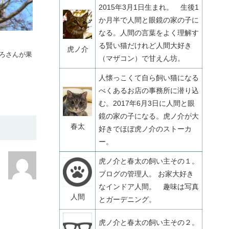
2015年3月1日生まれ。 生後1
か月半で人間と眼鏡の家の子に
なる。人間の言葉をよく理解す
る賢い猫だけれど人間大好き
虎ノ介
じろさんが果
（マザコン）で甘えん坊。
人懐っこくて自ら飼い猫になる
べくあるお店の事務所に潜り込
む。2017年6月3日に人間と眼
鏡の家の子になる。虎ノ介が大
春太
好きでほぼ虎ノ介のストーカ
ー。
虎ノ介と春太の飼い主その１。
ブログの管理人。 お家大好き
なインドア人間。 趣味は写真
人間
とガーデニング。
虎ノ介と春太の飼い主その２。