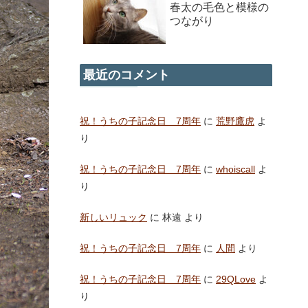
春太の毛色と模様の
つながり
最近のコメント
祝！うちの子記念日 7周年
に
荒野鷹虎
よ
り
祝！うちの子記念日 7周年
に
whoiscall
よ
り
新しいリュック
に
林遠
より
祝！うちの子記念日 7周年
に
人間
より
祝！うちの子記念日 7周年
に
29QLove
よ
り