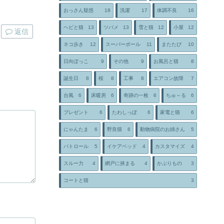
おっさん疑惑
18
洗濯
17
体調不良
16
ヘビと猫
13
ツバメ
13
雪と猫
12
小屋
12
返信
ネコ歩き
12
スーパーボール
11
またたび
10
日向ぼっこ
9
その他
9
お風呂と猫
8
誕生日
8
桜
8
工事
8
エアコン故障
7
台風
6
床暖房
6
奇跡の一枚
6
ちゅ～る
6
プレゼント
6
たわしっぽ
6
家電と猫
6
にゃんたま
6
野良猫
6
動物病院のお姉さん
5
パトロール
5
イケアベッド
4
カスタマイズ
4
スルー力
4
網戸に挟まる
4
かぶりもの
3
コートと猫
3