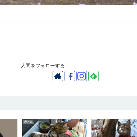
人間をフォローする
虎ノ介
虎ノ介
春太