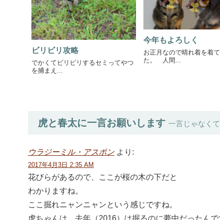
今年もよろしく
ビリビリ攻略
お正月なので晴れ着を着て
た。 人間...
でかくてビリビリするセミってやつ
を捕まえ...
虎と春太に一言お願いします
一言じゃなくて
ウラジーミル・アスポン
より:
2017年4月3日 2:35 AM
花びらがあるので、ここが桜の木の下だと
わかりますね。
ここ掘れニャンニャンという感じですね。
虎ちゃんは、去年（2016）は掘るのに夢中だったんで