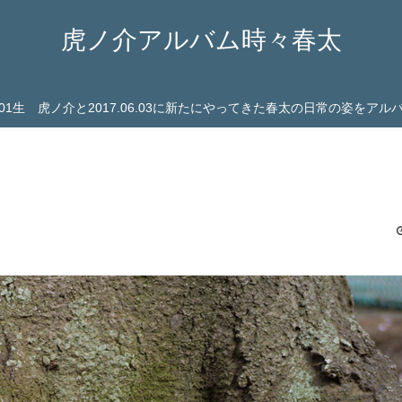
虎ノ介アルバム時々春太
03.01生 虎ノ介と2017.06.03に新たにやってきた春太の日常の姿をア