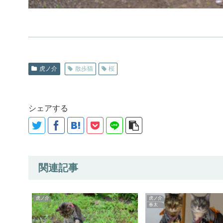
虎ノ介
散歩猫
桜
シェアする
関連記事
虎ノ介
虎ノ介
春太