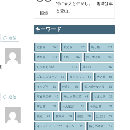
特に春太と仲良し。 趣味は車
と登山。
眼鏡
キーワード
返信
散歩猫
570
眠る猫
175
鳥と猫
171
木登り
171
子猫
167
狩りする猫
158
ま
じゃれあう猫
101
庭の猫
87
ゴロンゴローン
71
猫じゃらし
67
犬と猫
66
イタズラ
59
仲良し
56
ダンボールと猫
55
返信
草食系男子
49
モニタ前の猫
48
甘えん坊
39
車と猫
38
一人遊び
34
子供と猫
31
脱走
29
横取り
29
病院
28
記念日
27
キャッチミーイフユーキャン
20
猫との遭遇
19