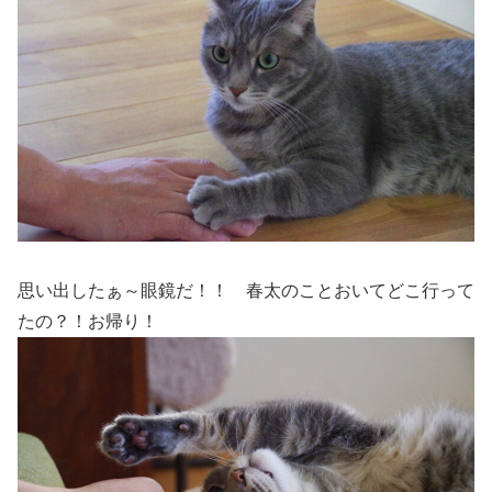
思い出したぁ～眼鏡だ！！ 春太のことおいてどこ行って
たの？！お帰り！