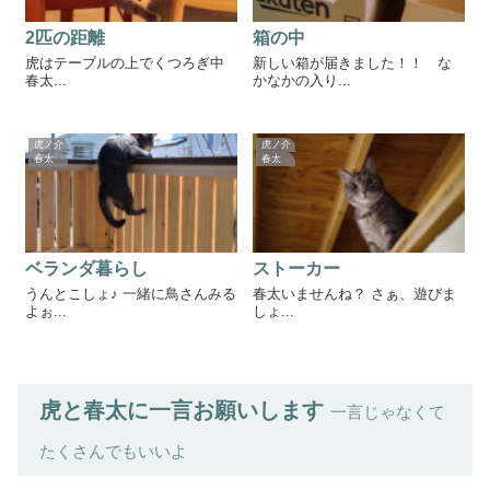
2匹の距離
箱の中
虎はテーブルの上でくつろぎ中
新しい箱が届きました！！ な
春太...
かなかの入り...
虎ノ介
虎ノ介
春太
春太
ベランダ暮らし
ストーカー
うんとこしょ♪ 一緒に鳥さんみる
春太いませんね？ さぁ、遊びま
よぉ...
しょ...
虎と春太に一言お願いします
一言じゃなくて
たくさんでもいいよ