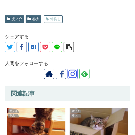
虎ノ介
春太
仲良し
シェアする
人間をフォローする
関連記事
虎ノ介
虎ノ介
春太
春太