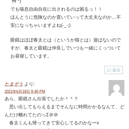
´艸`*)
でも喘息自由自在に出されるのは困るっ！！
ほんとうに危険なのか置いていって大丈夫なのか…不
安になっちゃいますよね(-_-;)
眼鏡はほぼ春太とは（というか猫とは）遊ばないので
すが、春太と眼鏡は仲良しでいつも一緒にくっついて
お昼寝しています。
返信
たまぞう
より:
2021年6月19日 8:40 PM
あら、眼鏡さん出張でしたか＾＾？
思い出してもらえるまでそんなに時間かかるなんて、ど
んだけ離れてたのっΣ＠＠
春太くんも帰ってきて安心してるのかなーv