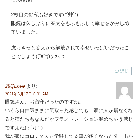
2枚目の顔私も好きです(*´艸`*)
眼鏡は久しぶりに春太をもふもふして幸せをかみしめ
ていました。
虎もきっと春太から解放されて幸せいっぱいだったこ
とでしょう((´∀`*))ヶﾗヶﾗ
返信
29QLove
より:
2021年6月17日 6:01 AM
眼鏡さん、お留守だったのですね。
いくら自由気ままに気取った感じでも、家に人が居なくな
ると猫たちもなんだかフラストレーション溜めちゃう感じ
ですよね(；´Д｀)
我が家はコロナで人が常駐してる事が多くなった分、出か