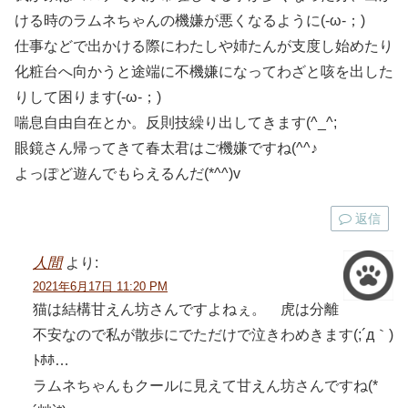
ける時のラムネちゃんの機嫌が悪くなるように(-ω-；)
仕事などで出かける際にわたしや姉たんが支度し始めたり
化粧台へ向かうと途端に不機嫌になってわざと咳を出した
りして困ります(-ω-；)
喘息自由自在とか。反則技繰り出してきます(^_^;
眼鏡さん帰ってきて春太君はご機嫌ですね(^^♪
よっぽど遊んでもらえるんだ(*^^)v
返信
人間
より:
2021年6月17日 11:20 PM
猫は結構甘えん坊さんですよねぇ。 虎は分離
不安なので私が散歩にでただけで泣きわめきます(;´д｀)
ﾄﾎﾎ…
ラムネちゃんもクールに見えて甘えん坊さんですね(*