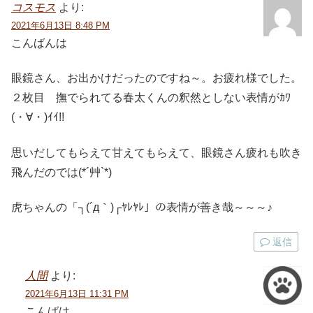
コスモス
より:
2021年6月13日 8:48 PM
こんばんは
眼鏡さん、お出かけだったのですね～。お疲れ様でした。
２枚目 撫でられてる春太くんの釈然としない表情がｶﾜ
(・∀・)ｲｲ!!
思いだしてもらえて甘えてもらえて、眼鏡さん疲れも吹き
飛んだのでは(*´艸`*)
虎ちゃんの「┐(´д｀)┌ﾔﾚﾔﾚ」の表情が善き哉～～～♪
返信
人間
より:
2021年6月13日 11:31 PM
こんばは。