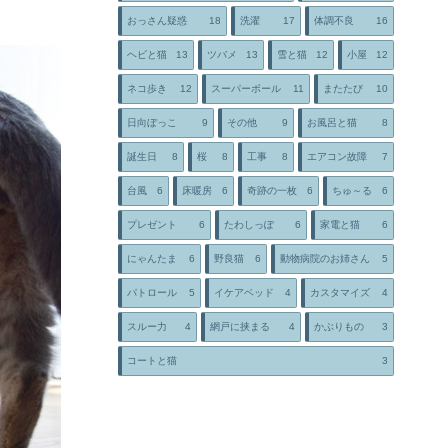
おっさん疑惑
18
洗濯
17
体調不良
16
ヘビと猫
13
ツバメ
13
雪と猫
12
小屋
12
ネコ歩き
12
スーパーボール
11
またたび
10
日向ぼっこ
9
その他
9
お風呂と猫
8
誕生日
8
桜
8
工事
8
エアコン故障
7
台風
6
床暖房
6
奇跡の一枚
6
ちゅ～る
6
プレゼント
6
たわしっぽ
6
家電と猫
6
にゃんたま
6
野良猫
6
動物病院のお姉さん
5
パトロール
5
イケアベッド
4
カスタマイズ
4
スルー力
4
網戸に挟まる
4
かぶりもの
3
コートと猫
3