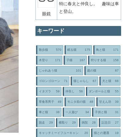
特に春太と仲良し。 趣味は車
と登山。
眼鏡
キーワード
散歩猫
570
眠る猫
175
鳥と猫
171
木登り
171
子猫
167
狩りする猫
158
じゃれあう猫
101
庭の猫
87
ゴロンゴローン
71
猫じゃらし
67
犬と猫
66
イタズラ
59
仲良し
56
ダンボールと猫
55
草食系男子
49
モニタ前の猫
48
甘えん坊
39
車と猫
38
一人遊び
34
子供と猫
31
脱走
29
横取り
29
病院
28
記念日
27
キャッチミーイフユーキャン
20
猫との遭遇
19