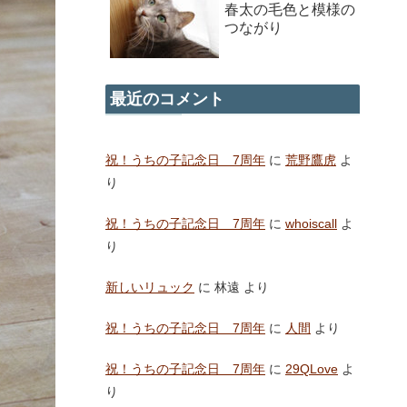
春太の毛色と模様の
つながり
最近のコメント
祝！うちの子記念日 7周年
に
荒野鷹虎
よ
り
祝！うちの子記念日 7周年
に
whoiscall
よ
り
新しいリュック
に
林遠
より
祝！うちの子記念日 7周年
に
人間
より
祝！うちの子記念日 7周年
に
29QLove
よ
り