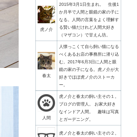
2015年3月1日生まれ。 生後1
か月半で人間と眼鏡の家の子に
なる。人間の言葉をよく理解す
る賢い猫だけれど人間大好き
虎ノ介
（マザコン）で甘えん坊。
人懐っこくて自ら飼い猫になる
べくあるお店の事務所に潜り込
む。2017年6月3日に人間と眼
鏡の家の子になる。虎ノ介が大
春太
好きでほぼ虎ノ介のストーカ
ー。
虎ノ介と春太の飼い主その１。
ブログの管理人。 お家大好き
なインドア人間。 趣味は写真
人間
とガーデニング。
虎ノ介と春太の飼い主その２。