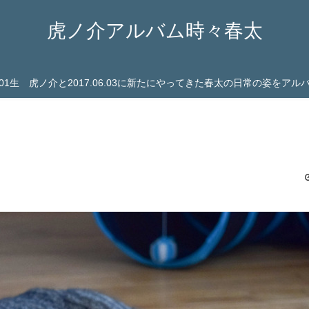
虎ノ介アルバム時々春太
03.01生 虎ノ介と2017.06.03に新たにやってきた春太の日常の姿をア