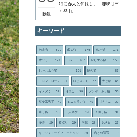
特に春太と仲良し。 趣味は車
と登山。
眼鏡
キーワード
散歩猫
570
眠る猫
175
鳥と猫
171
木登り
171
子猫
167
狩りする猫
158
じゃれあう猫
101
庭の猫
87
ゴロンゴローン
71
猫じゃらし
67
犬と猫
66
イタズラ
59
仲良し
56
ダンボールと猫
55
草食系男子
49
モニタ前の猫
48
甘えん坊
39
車と猫
38
一人遊び
34
子供と猫
31
脱走
29
横取り
29
病院
28
記念日
27
キャッチミーイフユーキャン
20
猫との遭遇
19