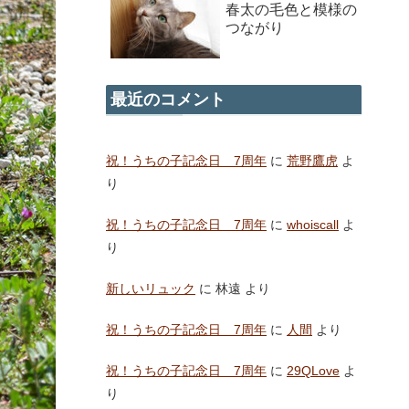
春太の毛色と模様の
つながり
最近のコメント
祝！うちの子記念日 7周年
に
荒野鷹虎
よ
り
祝！うちの子記念日 7周年
に
whoiscall
よ
り
新しいリュック
に
林遠
より
祝！うちの子記念日 7周年
に
人間
より
祝！うちの子記念日 7周年
に
29QLove
よ
り