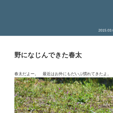
2015.
野になじんできた春太
春太だよー。 最近はお外にもだいぶ慣れてきたよ。