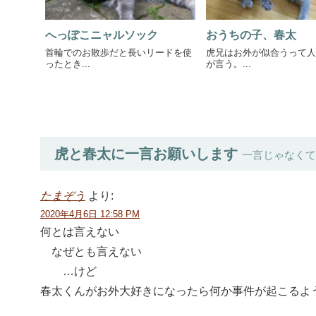
へっぽこニャルソック
おうちの子、春太
首輪でのお散歩だと長いリードを使
虎兄はお外が似合うって人
ったとき...
が言う。...
虎と春太に一言お願いします
一言じゃなくて
たまぞう
より:
2020年4月6日 12:58 PM
何とは言えない
なぜとも言えない
…けど
春太くんがお外大好きになったら何か事件が起こるような気