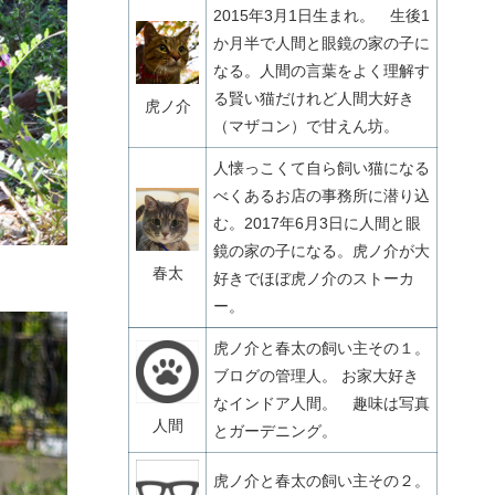
2015年3月1日生まれ。 生後1
か月半で人間と眼鏡の家の子に
なる。人間の言葉をよく理解す
る賢い猫だけれど人間大好き
虎ノ介
（マザコン）で甘えん坊。
人懐っこくて自ら飼い猫になる
べくあるお店の事務所に潜り込
む。2017年6月3日に人間と眼
鏡の家の子になる。虎ノ介が大
春太
好きでほぼ虎ノ介のストーカ
ー。
虎ノ介と春太の飼い主その１。
ブログの管理人。 お家大好き
なインドア人間。 趣味は写真
人間
とガーデニング。
虎ノ介と春太の飼い主その２。