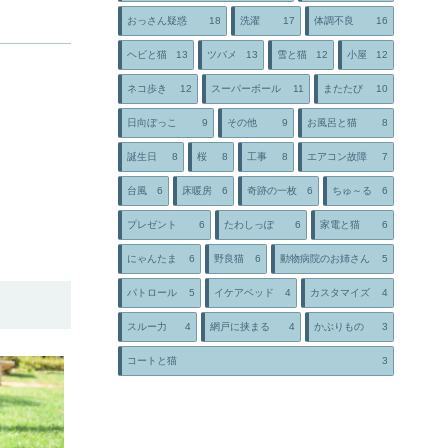
おっさん疑惑
18
洗濯
17
体調不良
16
ヘビと猫
13
ツバメ
13
雪と猫
12
小屋
12
ネコ歩き
12
スーパーボール
11
またたび
10
日向ぼっこ
9
その他
9
お風呂と猫
8
誕生日
8
桜
8
工事
8
エアコン故障
7
台風
6
床暖房
6
奇跡の一枚
6
ちゅ～る
6
プレゼント
6
たわしっぽ
6
家電と猫
6
にゃんたま
6
野良猫
6
動物病院のお姉さん
5
パトロール
5
イケアベッド
4
カスタマイズ
4
スルー力
4
網戸に挟まる
4
かぶりもの
3
コートと猫
3