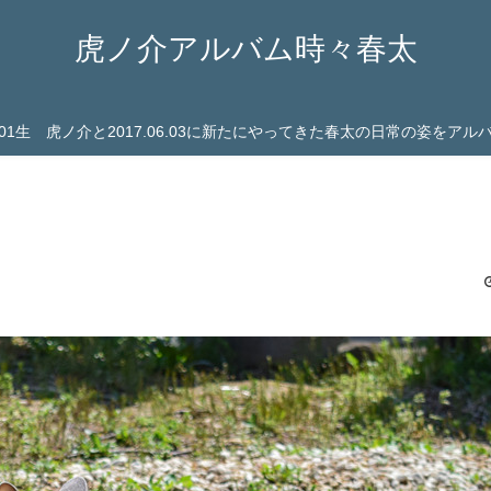
虎ノ介アルバム時々春太
03.01生 虎ノ介と2017.06.03に新たにやってきた春太の日常の姿をア