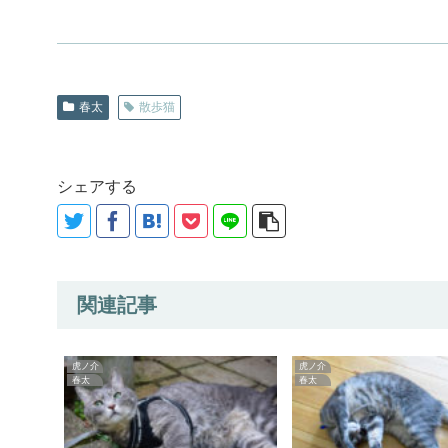
春太
散歩猫
シェアする
関連記事
虎ノ介
虎ノ介
春太
春太