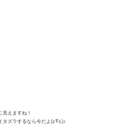
に見えますね！
ズラするなら今だよ(≧∇≦)♪