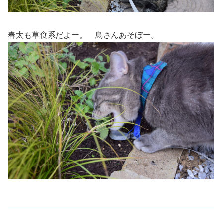
春太も草食系だよー。 鳥さんあそぼー。