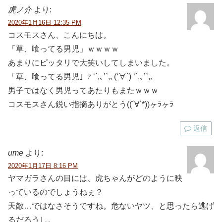
虎ノ介
より:
2020年1月16日 12:35 PM
コスモスさん、こんにちは。
「草、喰ってる男児」ｗｗｗｗ
あまりにピッタリで大笑いしてしまいました。
「草、喰ってる男児」ｧ ‘`,､’`,､(‘∀`) ‘`,､’`,､
男子ではなく男児ってあたりもまたｗｗｗ
コスモスさん鋭い指摘ありがとう((´∀`*))ヶﾗヶﾗ
返信
ume
より:
2020年1月17日 8:16 PM
ヤマガラさんの目には、虎ちゃんがどのように映
っているのでしょうねぇ？
天敵…ではなさそうですね。危ないヤツ、と思ったら逃げ
るだろうし。