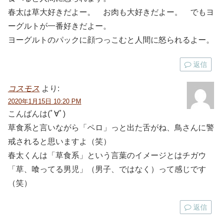
春太は草大好きだよー。 お肉も大好きだよー。 でもヨ
ーグルトが一番好きだよー。
ヨーグルトのパックに顔つっこむと人間に怒られるよー。
返信
コスモス
より:
2020年1月15日 10:20 PM
こんばんは(ﾟ∀ﾟ)
草食系と言いながら「ペロ」っと出た舌がね、鳥さんに警
戒されると思いますよ（笑）
春太くんは「草食系」という言葉のイメージとはチガウ
「草、喰ってる男児」（男子、ではなく）って感じです
（笑）
返信