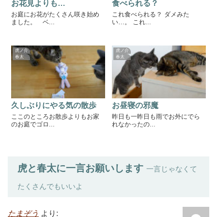
お花見よりも…
食べられる？
お庭にお花がたくさん咲き始め
これ食べられる？ ダメみた
ました。 ベ...
い…。 これ...
虎ノ介
虎ノ介
春太
春太
久しぶりにやる気の散歩
お昼寝の邪魔
ここのところお散歩よりもお家
昨日も一昨日も雨でお外にでら
のお庭でゴロ...
れなかったの...
虎と春太に一言お願いします
一言じゃなくて
たくさんでもいいよ
たまぞう
より: