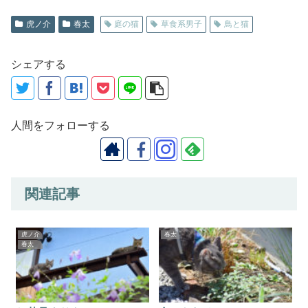
虎ノ介
春太
庭の猫
草食系男子
鳥と猫
シェアする
人間をフォローする
関連記事
虎ノ介
春太
春太