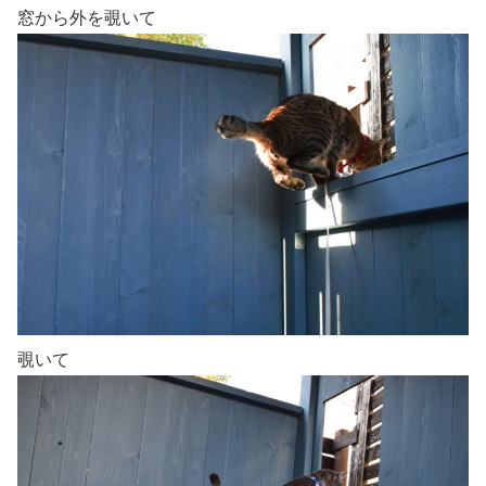
窓から外を覗いて
覗いて