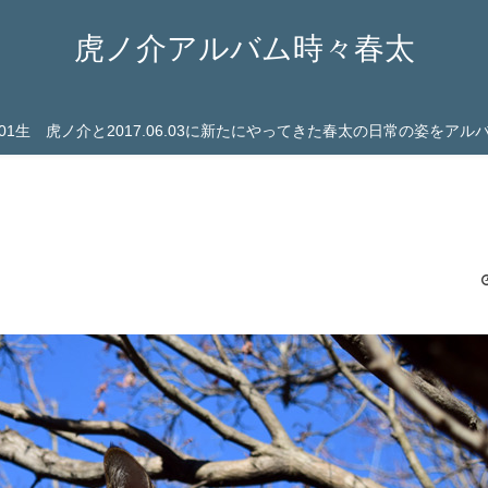
虎ノ介アルバム時々春太
03.01生 虎ノ介と2017.06.03に新たにやってきた春太の日常の姿をア