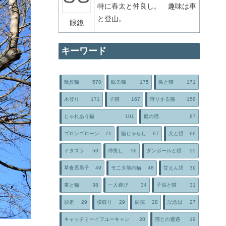
特に春太と仲良し。 趣味は車
と登山。
眼鏡
キーワード
散歩猫
570
眠る猫
175
鳥と猫
171
木登り
171
子猫
167
狩りする猫
158
じゃれあう猫
101
庭の猫
87
ゴロンゴローン
71
猫じゃらし
67
犬と猫
66
イタズラ
59
仲良し
56
ダンボールと猫
55
草食系男子
49
モニタ前の猫
48
甘えん坊
39
車と猫
38
一人遊び
34
子供と猫
31
脱走
29
横取り
29
病院
28
記念日
27
キャッチミーイフユーキャン
20
猫との遭遇
19