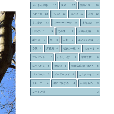
おっさん疑惑
18
洗濯
17
体調不良
16
ヘビと猫
13
ツバメ
13
雪と猫
12
小屋
12
ネコ歩き
12
スーパーボール
11
またたび
10
日向ぼっこ
9
その他
9
お風呂と猫
8
誕生日
8
桜
8
工事
8
エアコン故障
7
台風
6
床暖房
6
奇跡の一枚
6
ちゅ～る
6
プレゼント
6
たわしっぽ
6
家電と猫
6
にゃんたま
6
野良猫
6
動物病院のお姉さん
5
パトロール
5
イケアベッド
4
カスタマイズ
4
スルー力
4
網戸に挟まる
4
かぶりもの
3
コートと猫
3