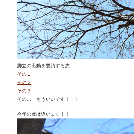
脚立の出動を要請する虎
その１
その２
その３
その… もういいです！！！
今年の虎は違います！！