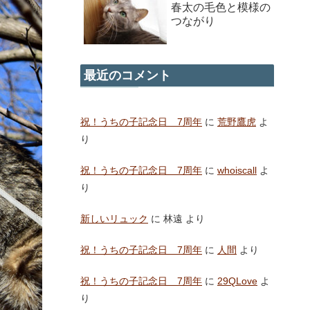
春太の毛色と模様の
つながり
最近のコメント
祝！うちの子記念日 7周年
に
荒野鷹虎
よ
り
祝！うちの子記念日 7周年
に
whoiscall
よ
り
新しいリュック
に
林遠
より
祝！うちの子記念日 7周年
に
人間
より
祝！うちの子記念日 7周年
に
29QLove
よ
り