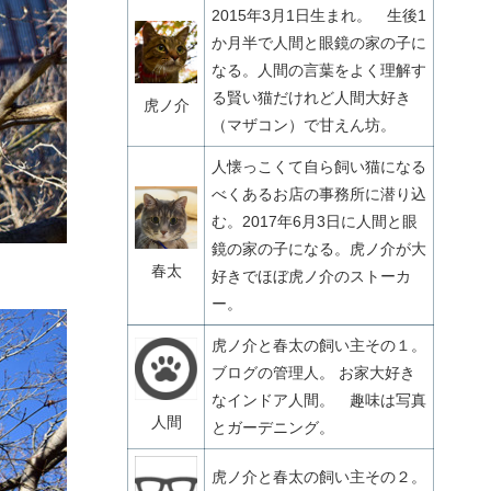
2015年3月1日生まれ。 生後1
か月半で人間と眼鏡の家の子に
なる。人間の言葉をよく理解す
る賢い猫だけれど人間大好き
虎ノ介
（マザコン）で甘えん坊。
人懐っこくて自ら飼い猫になる
べくあるお店の事務所に潜り込
む。2017年6月3日に人間と眼
鏡の家の子になる。虎ノ介が大
春太
好きでほぼ虎ノ介のストーカ
ー。
虎ノ介と春太の飼い主その１。
ブログの管理人。 お家大好き
なインドア人間。 趣味は写真
人間
とガーデニング。
虎ノ介と春太の飼い主その２。