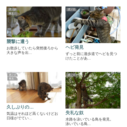
虎ノ介
虎ノ介
春太
襲撃に遭う
ヘビ発見
お散歩していたら突然後ろから
大きな声を出...
ずっと前に遊歩道でヘビを見つ
けたことがあ...
虎ノ介
虎ノ介
春太
久しぶりの…
失礼な奴
気温はそれほど高くないけどお
日様がでてい...
水路を泳いでいる鳥を発見。
泳いでいる鳥...