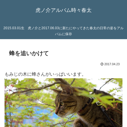
虎ノ介アルバム時々春太
2015.03.01生 虎ノ介と2017.06.03に新たにやってきた春太の日常の姿をアル
バムに保存
蜂を追いかけて
2017.04.23
もみじの木に蜂さんがいっぱいいます。