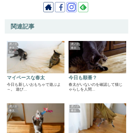
関連記事
虎ノ介
虎ノ介
春太
春太
動画
マイペースな春太
今日も順番？
今日も新しいおもちゃで遊ぶよ
春太がいないのを確認して猫じ
～。 遊び...
ゃらしを人間...
虎ノ介
虎ノ介
春太
春太