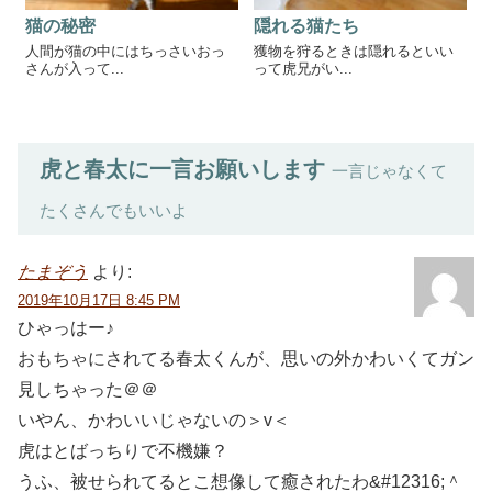
猫の秘密
隠れる猫たち
人間が猫の中にはちっさいおっ
獲物を狩るときは隠れるといい
さんが入って...
って虎兄がい...
虎と春太に一言お願いします
一言じゃなくて
たくさんでもいいよ
たまぞう
より:
2019年10月17日 8:45 PM
ひゃっはー♪
おもちゃにされてる春太くんが、思いの外かわいくてガン
見しちゃった＠＠
いやん、かわいいじゃないの＞v＜
虎はとばっちりで不機嫌？
うふ、被せられてるとこ想像して癒されたわ&#12316;＾