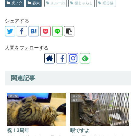
虎ノ介
春太
スルー力
猫じゃらし
眠る猫
シェアする
人間をフォローする
関連記事
虎ノ介
虎ノ介
春太
祝！3周年
暇ですよ