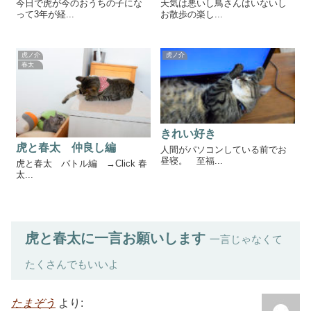
今日で虎が今のおうちの子にな
天気は悪いし鳥さんはいないし
って3年が経...
お散歩の楽し...
虎ノ介
虎ノ介
春太
きれい好き
虎と春太 仲良し編
人間がパソコンしている前でお
昼寝。 至福...
虎と春太 バトル編 →Click 春
太...
虎と春太に一言お願いします
一言じゃなくて
たくさんでもいいよ
たまぞう
より: