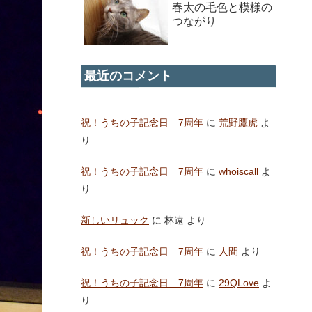
春太の毛色と模様の
つながり
最近のコメント
祝！うちの子記念日 7周年
に
荒野鷹虎
よ
り
祝！うちの子記念日 7周年
に
whoiscall
よ
り
新しいリュック
に
林遠
より
祝！うちの子記念日 7周年
に
人間
より
祝！うちの子記念日 7周年
に
29QLove
よ
り