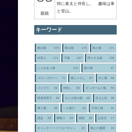
特に春太と仲良し。 趣味は車
と登山。
眼鏡
キーワード
散歩猫
570
眠る猫
175
鳥と猫
171
木登り
171
子猫
167
狩りする猫
158
じゃれあう猫
101
庭の猫
87
ゴロンゴローン
71
猫じゃらし
67
犬と猫
66
イタズラ
59
仲良し
56
ダンボールと猫
55
草食系男子
49
モニタ前の猫
48
甘えん坊
39
車と猫
38
一人遊び
34
子供と猫
31
脱走
29
横取り
29
病院
28
記念日
27
キャッチミーイフユーキャン
20
猫との遭遇
19