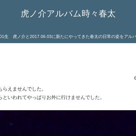
虎ノ介アルバム時々春太
03.01生 虎ノ介と2017.06.03に新たにやってきた春太の日常の姿をア
もらえませんでした。
らといわれてやっぱりお外に行けませんでした。