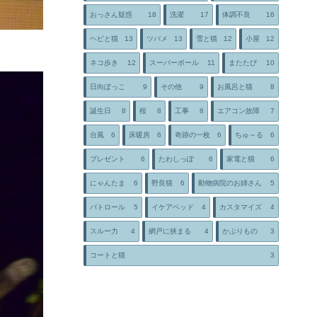
おっさん疑惑
18
洗濯
17
体調不良
16
ヘビと猫
13
ツバメ
13
雪と猫
12
小屋
12
ネコ歩き
12
スーパーボール
11
またたび
10
日向ぼっこ
9
その他
9
お風呂と猫
8
誕生日
8
桜
8
工事
8
エアコン故障
7
台風
6
床暖房
6
奇跡の一枚
6
ちゅ～る
6
プレゼント
6
たわしっぽ
6
家電と猫
6
にゃんたま
6
野良猫
6
動物病院のお姉さん
5
パトロール
5
イケアベッド
4
カスタマイズ
4
スルー力
4
網戸に挟まる
4
かぶりもの
3
コートと猫
3