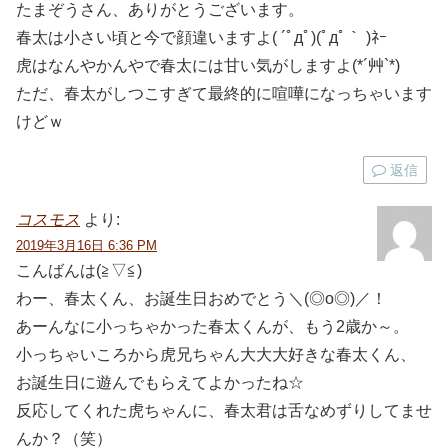
たまぞうさん、ありがとうございます。
春太は小さい頃と今で顔違いますよ( ´ﾟдﾟ)(ﾟдﾟ｀ )ﾈｰ
虎はなんやかんやで春太には甘い気がしますよ(*´艸`*)
ただ、春太がしつこすぎて最終的に喧嘩になっちゃいます
けどｗ
返信
コスモス
より:
2019年3月16日 6:36 PM
こんばんは(≧▽≦)
わー、春太くん、お誕生日おめでとう＼(◎o◎)／！
あーんなに小っちゃかった春太くんが、もう2歳か～。
小っちゃいころから虎兄ちゃん大大大好きな春太くん、
お誕生日に遊んでもらえてよかったね☆
反応してくれた虎ちゃんに、春太君は舌なめずりしてませ
んか？（笑）