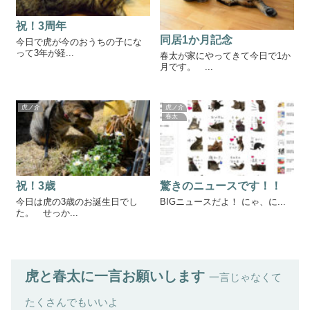
祝！3周年
同居1か月記念
今日で虎が今のおうちの子にな
って3年が経...
春太が家にやってきて今日で1か
月です。 ...
虎ノ介
虎ノ介
春太
祝！3歳
驚きのニュースです！！
今日は虎の3歳のお誕生日でし
BIGニュースだよ！ にゃ、に...
た。 せっか...
虎と春太に一言お願いします
一言じゃなくて
たくさんでもいいよ