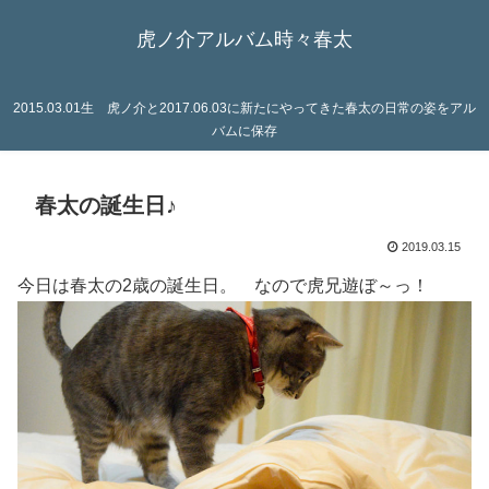
虎ノ介アルバム時々春太
2015.03.01生 虎ノ介と2017.06.03に新たにやってきた春太の日常の姿をアル
バムに保存
春太の誕生日♪
2019.03.15
今日は春太の2歳の誕生日。 なので虎兄遊ぼ～っ！