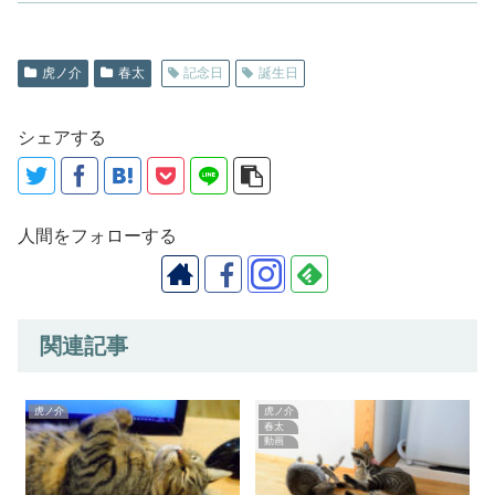
虎ノ介
春太
記念日
誕生日
シェアする
人間をフォローする
関連記事
虎ノ介
虎ノ介
春太
動画