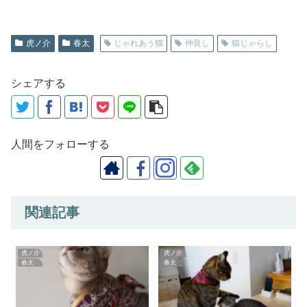
虎ノ介
春太
じゃれあう猫
仲良し
猫じゃらし
シェアする
人間をフォローする
関連記事
虎ノ介
虎ノ介
春太
春太