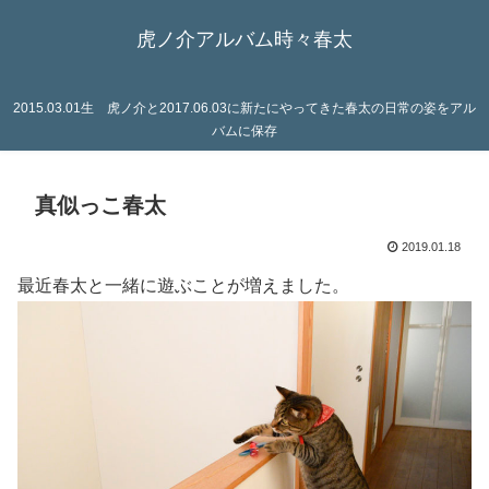
虎ノ介アルバム時々春太
2015.03.01生 虎ノ介と2017.06.03に新たにやってきた春太の日常の姿をアル
バムに保存
真似っこ春太
2019.01.18
最近春太と一緒に遊ぶことが増えました。