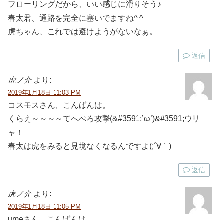
フローリングだから、いい感じに滑りそう♪
春太君、通路を完全に塞いでますね^ ^
虎ちゃん、これでは避けようがないなぁ。
返信
虎ノ介
より:
2019年1月18日 11:03 PM
コスモスさん、こんばんは。
くらえ～～～～てへぺろ攻撃(&#3591;’ω’)&#3591;ウリ
ャ！
春太は虎をみると見境なくなるんですよ(;´∀｀)
返信
虎ノ介
より:
2019年1月18日 11:05 PM
umeさん、こんばんは。