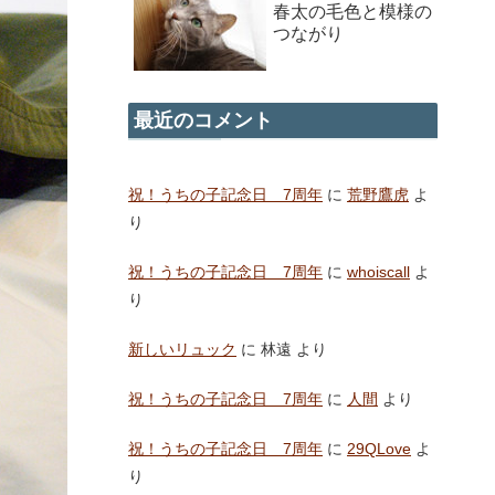
春太の毛色と模様の
つながり
最近のコメント
祝！うちの子記念日 7周年
に
荒野鷹虎
よ
り
祝！うちの子記念日 7周年
に
whoiscall
よ
り
新しいリュック
に
林遠
より
祝！うちの子記念日 7周年
に
人間
より
祝！うちの子記念日 7周年
に
29QLove
よ
り