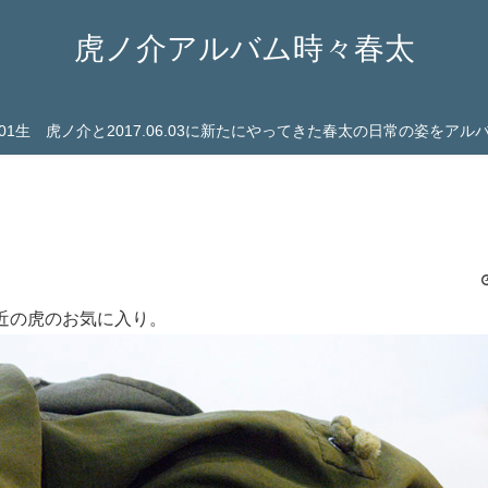
虎ノ介アルバム時々春太
03.01生 虎ノ介と2017.06.03に新たにやってきた春太の日常の姿をア
近の虎のお気に入り。