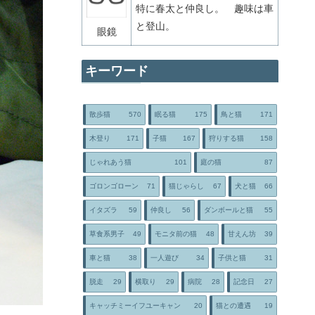
特に春太と仲良し。 趣味は車
と登山。
眼鏡
キーワード
散歩猫
570
眠る猫
175
鳥と猫
171
木登り
171
子猫
167
狩りする猫
158
じゃれあう猫
101
庭の猫
87
ゴロンゴローン
71
猫じゃらし
67
犬と猫
66
イタズラ
59
仲良し
56
ダンボールと猫
55
草食系男子
49
モニタ前の猫
48
甘えん坊
39
車と猫
38
一人遊び
34
子供と猫
31
脱走
29
横取り
29
病院
28
記念日
27
キャッチミーイフユーキャン
20
猫との遭遇
19