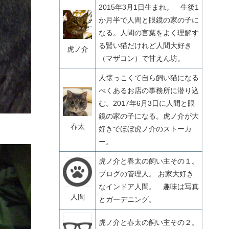
2015年3月1日生まれ。 生後1
か月半で人間と眼鏡の家の子に
なる。人間の言葉をよく理解す
る賢い猫だけれど人間大好き
虎ノ介
（マザコン）で甘えん坊。
人懐っこくて自ら飼い猫になる
べくあるお店の事務所に潜り込
む。2017年6月3日に人間と眼
鏡の家の子になる。虎ノ介が大
春太
好きでほぼ虎ノ介のストーカ
ー。
虎ノ介と春太の飼い主その１。
ブログの管理人。 お家大好き
なインドア人間。 趣味は写真
人間
とガーデニング。
虎ノ介と春太の飼い主その２。