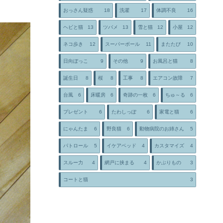
おっさん疑惑
18
洗濯
17
体調不良
16
ヘビと猫
13
ツバメ
13
雪と猫
12
小屋
12
ネコ歩き
12
スーパーボール
11
またたび
10
日向ぼっこ
9
その他
9
お風呂と猫
8
誕生日
8
桜
8
工事
8
エアコン故障
7
台風
6
床暖房
6
奇跡の一枚
6
ちゅ～る
6
プレゼント
6
たわしっぽ
6
家電と猫
6
にゃんたま
6
野良猫
6
動物病院のお姉さん
5
パトロール
5
イケアベッド
4
カスタマイズ
4
スルー力
4
網戸に挟まる
4
かぶりもの
3
コートと猫
3