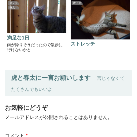
虎ノ介
虎ノ介
春太
満足な1日
ストレッチ
雨が降りそうだったので散歩に
行けないかと...
虎と春太に一言お願いします
一言じゃなくて
たくさんでもいいよ
お気軽にどうぞ
メールアドレスが公開されることはありません。
コメント
*