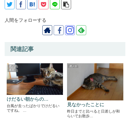
人間をフォローする
関連記事
虎ノ介
虎ノ介
春太
けだるい朝からの…
見なかったことに
台風が去ったばかりでけだるい
ですね。 ...
昨日までと比べると日差しが和
らいでお散歩...