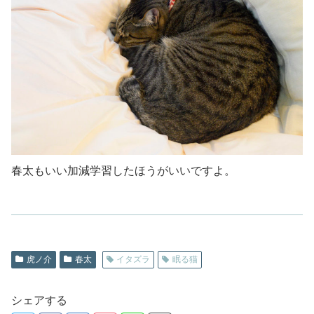
春太もいい加減学習したほうがいいですよ。
虎ノ介
春太
イタズラ
眠る猫
シェアする