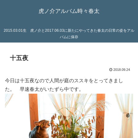
虎ノ介アルバム時々春太
2015.03.01生 虎ノ介と2017.06.03に新たにやってきた春太の日常の姿をアル
バムに保存
十五夜
2018.09.24
今日は十五夜なので人間が庭のススキをとってきまし
た。 早速春太がいたずら中です。