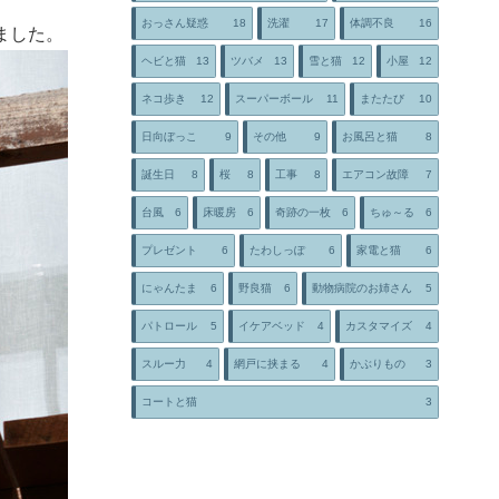
おっさん疑惑
18
洗濯
17
体調不良
16
ました。
ヘビと猫
13
ツバメ
13
雪と猫
12
小屋
12
ネコ歩き
12
スーパーボール
11
またたび
10
日向ぼっこ
9
その他
9
お風呂と猫
8
誕生日
8
桜
8
工事
8
エアコン故障
7
台風
6
床暖房
6
奇跡の一枚
6
ちゅ～る
6
プレゼント
6
たわしっぽ
6
家電と猫
6
にゃんたま
6
野良猫
6
動物病院のお姉さん
5
パトロール
5
イケアベッド
4
カスタマイズ
4
スルー力
4
網戸に挟まる
4
かぶりもの
3
コートと猫
3