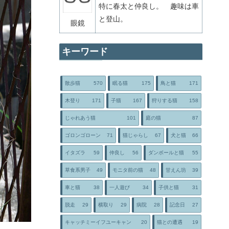
特に春太と仲良し。 趣味は車
と登山。
眼鏡
キーワード
散歩猫
570
眠る猫
175
鳥と猫
171
木登り
171
子猫
167
狩りする猫
158
じゃれあう猫
101
庭の猫
87
ゴロンゴローン
71
猫じゃらし
67
犬と猫
66
イタズラ
59
仲良し
56
ダンボールと猫
55
草食系男子
49
モニタ前の猫
48
甘えん坊
39
車と猫
38
一人遊び
34
子供と猫
31
脱走
29
横取り
29
病院
28
記念日
27
キャッチミーイフユーキャン
20
猫との遭遇
19