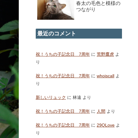
春太の毛色と模様の
つながり
最近のコメント
祝！うちの子記念日 7周年
に
荒野鷹虎
よ
り
祝！うちの子記念日 7周年
に
whoiscall
よ
り
新しいリュック
に
林遠
より
祝！うちの子記念日 7周年
に
人間
より
祝！うちの子記念日 7周年
に
29QLove
よ
り