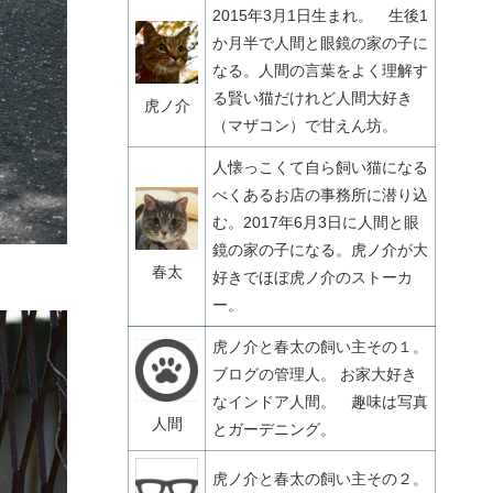
2015年3月1日生まれ。 生後1
か月半で人間と眼鏡の家の子に
なる。人間の言葉をよく理解す
る賢い猫だけれど人間大好き
虎ノ介
（マザコン）で甘えん坊。
人懐っこくて自ら飼い猫になる
べくあるお店の事務所に潜り込
む。2017年6月3日に人間と眼
鏡の家の子になる。虎ノ介が大
春太
好きでほぼ虎ノ介のストーカ
ー。
虎ノ介と春太の飼い主その１。
ブログの管理人。 お家大好き
なインドア人間。 趣味は写真
人間
とガーデニング。
虎ノ介と春太の飼い主その２。