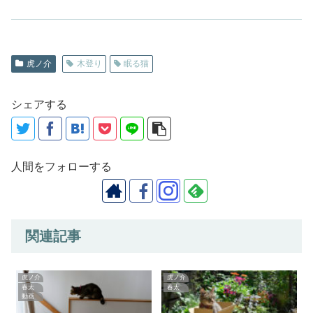
虎ノ介
木登り
眠る猫
シェアする
人間をフォローする
関連記事
虎ノ介
虎ノ介
春太
春太
動画