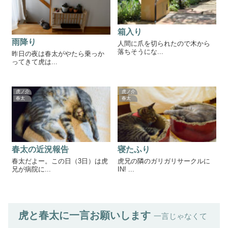
箱入り
雨降り
人間に爪を切られたので木から
落ちそうにな...
昨日の夜は春太がやたら乗っか
ってきて虎は...
虎ノ介
虎ノ介
春太
春太
春太の近況報告
寝たふり
春太だよー。この日（3日）は虎
虎兄の隣のガリガリサークルに
兄が病院に...
IN! ...
虎と春太に一言お願いします
一言じゃなくて