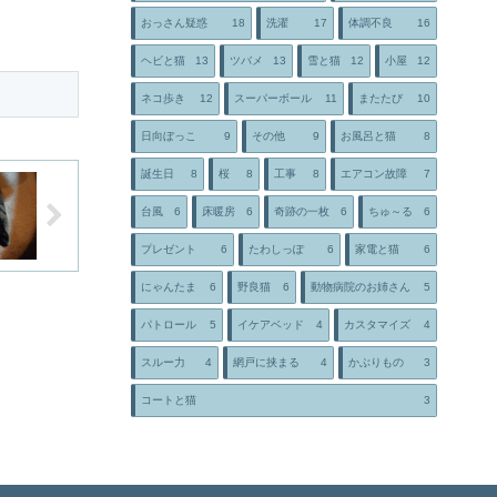
おっさん疑惑
18
洗濯
17
体調不良
16
ヘビと猫
13
ツバメ
13
雪と猫
12
小屋
12
ネコ歩き
12
スーパーボール
11
またたび
10
日向ぼっこ
9
その他
9
お風呂と猫
8
誕生日
8
桜
8
工事
8
エアコン故障
7
台風
6
床暖房
6
奇跡の一枚
6
ちゅ～る
6
プレゼント
6
たわしっぽ
6
家電と猫
6
にゃんたま
6
野良猫
6
動物病院のお姉さん
5
パトロール
5
イケアベッド
4
カスタマイズ
4
スルー力
4
網戸に挟まる
4
かぶりもの
3
コートと猫
3