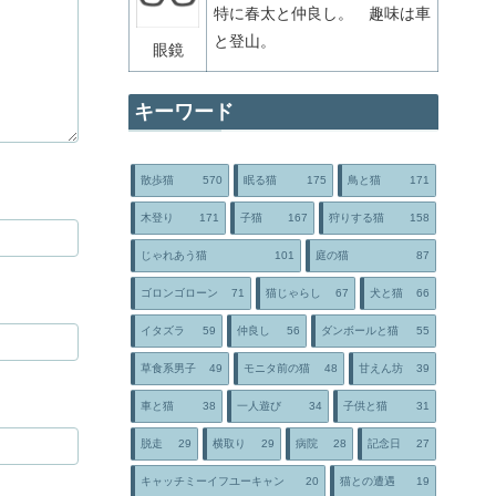
特に春太と仲良し。 趣味は車
と登山。
眼鏡
キーワード
散歩猫
570
眠る猫
175
鳥と猫
171
木登り
171
子猫
167
狩りする猫
158
じゃれあう猫
101
庭の猫
87
ゴロンゴローン
71
猫じゃらし
67
犬と猫
66
イタズラ
59
仲良し
56
ダンボールと猫
55
草食系男子
49
モニタ前の猫
48
甘えん坊
39
車と猫
38
一人遊び
34
子供と猫
31
脱走
29
横取り
29
病院
28
記念日
27
キャッチミーイフユーキャン
20
猫との遭遇
19