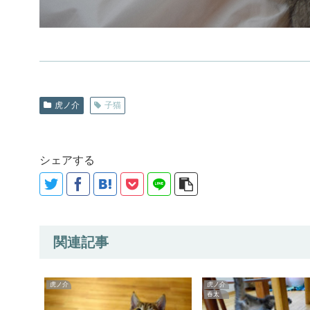
虎ノ介
子猫
シェアする
関連記事
虎ノ介
虎ノ介
春太