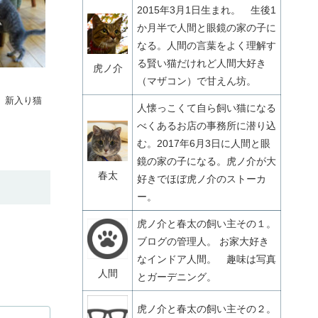
2015年3月1日生まれ。 生後1
か月半で人間と眼鏡の家の子に
なる。人間の言葉をよく理解す
る賢い猫だけれど人間大好き
虎ノ介
（マザコン）で甘えん坊。
、新入り猫
人懐っこくて自ら飼い猫になる
べくあるお店の事務所に潜り込
む。2017年6月3日に人間と眼
鏡の家の子になる。虎ノ介が大
春太
好きでほぼ虎ノ介のストーカ
ー。
虎ノ介と春太の飼い主その１。
ブログの管理人。 お家大好き
なインドア人間。 趣味は写真
人間
とガーデニング。
虎ノ介と春太の飼い主その２。