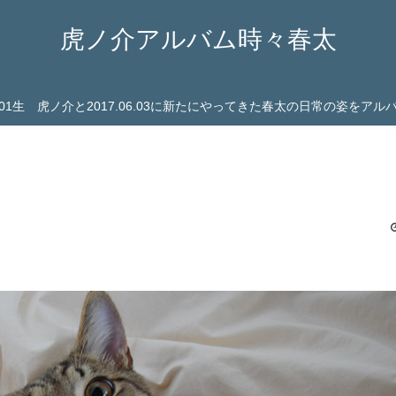
虎ノ介アルバム時々春太
03.01生 虎ノ介と2017.06.03に新たにやってきた春太の日常の姿をア