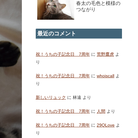
春太の毛色と模様の
つながり
最近のコメント
祝！うちの子記念日 7周年
に
荒野鷹虎
よ
り
祝！うちの子記念日 7周年
に
whoiscall
よ
り
新しいリュック
に
林遠
より
祝！うちの子記念日 7周年
に
人間
より
祝！うちの子記念日 7周年
に
29QLove
よ
り