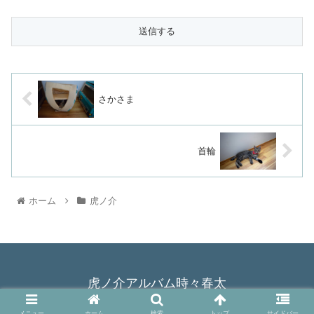
さかさま
首輪
ホーム
虎ノ介
虎ノ介アルバム時々春太
© 2015 虎ノ介アルバム時々春太.
メニュー
ホーム
検索
トップ
サイドバー