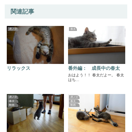
関連記事
虎ノ介
春太
リラックス
番外編： 成長中の春太
おはよう！！ 春太だよー。 春太
はち...
虎ノ介
虎ノ介
春太
春太
動画
動画