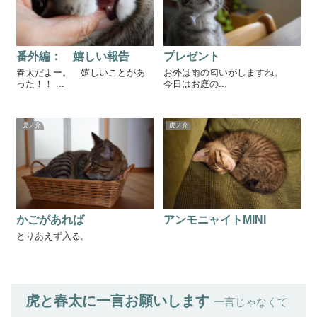
番外編： 嬉しい報告
プレゼント
春太だよー。 嬉しいことがあ
お外は雨の匂いがしますね。
った！！ ...
今日はお庭の...
虎ノ介
虎ノ介
かごがあれば
アンモニャイトMINI
とりあえず入る。
虎と春太に一言お願いします
一言じゃなくて