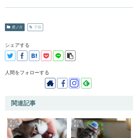
虎ノ介
子猫
シェアする
人間をフォローする
関連記事
虎ノ介
虎ノ介
春太
春太