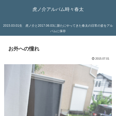
虎ノ介アルバム時々春太
2015.03.01生 虎ノ介と2017.06.03に新たにやってきた春太の日常の姿をアル
バムに保存
お外への憧れ
2015.07.01