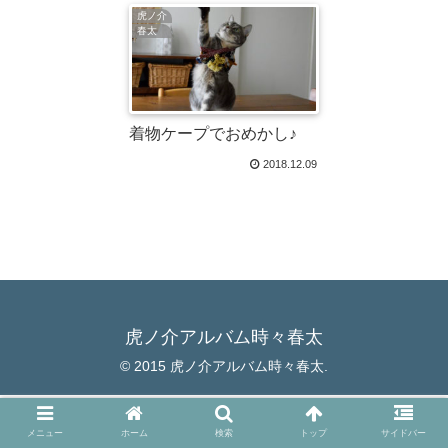
虎ノ介
春太
着物ケープでおめかし♪
2018.12.09
虎ノ介アルバム時々春太
© 2015 虎ノ介アルバム時々春太.
メニュー
ホーム
検索
トップ
サイドバー