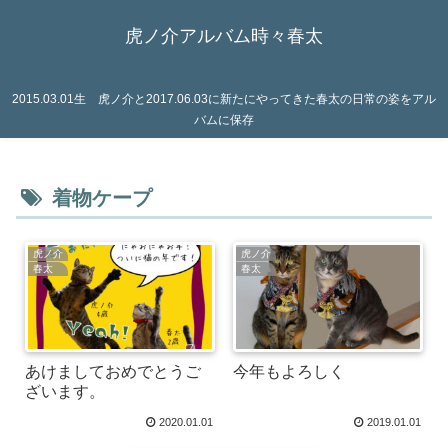
虎ノ介アルバム時々春太
2015.03.01生 虎ノ介と2017.06.03に新たにやってきた春太の日常の姿をアル
バムに保存
着物ケープ
虎ノ介
虎ノ介
春太
春太
あけましておめでとうご
今年もよろしく
ざいます。
2020.01.01
2019.01.01