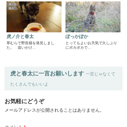
虎ノ介
虎ノ介
春太
虎ノ介と春太
ぽっかぽか
草むらで野良猫を発見しまし
とってもよいお天気で久しぶり
た。 追いかけ...
にポカポカで...
虎と春太に一言お願いします
一言じゃなくて
たくさんでもいいよ
お気軽にどうぞ
メールアドレスが公開されることはありません。