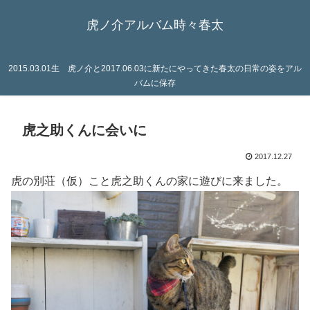
虎ノ介アルバム時々春太
2015.03.01生 虎ノ介と2017.06.03に新たにやってきた春太の日常の姿をアル
バムに保存
虎之助くんに会いに
2017.12.27
虎の別荘（仮）こと虎之助くんの家に遊びに来ました。