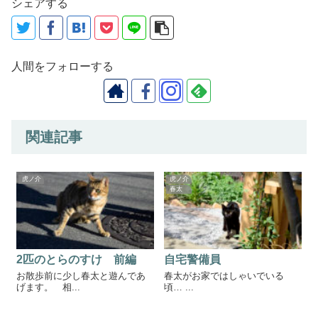
シェアする
人間をフォローする
関連記事
虎ノ介
虎ノ介
春太
2匹のとらのすけ 前編
自宅警備員
お散歩前に少し春太と遊んであ
春太がお家ではしゃいでいる
げます。 相...
頃… ...