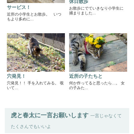
休日散歩
サービス！
お散歩にでていきなり小学生に
捕まりました...
近所の小学生とお散歩。 いつ
もより多めに...
虎ノ介
虎ノ介
穴発見！
近所の子たちと
穴発見！！ 手を入れてみる。 覗
何か作ってると思ったら…。 女
いて...
の子みた...
虎と春太に一言お願いします
一言じゃなくて
たくさんでもいいよ