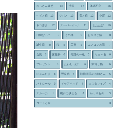
おっさん疑惑
18
洗濯
17
体調不良
16
ヘビと猫
13
ツバメ
13
雪と猫
12
小屋
12
ネコ歩き
12
スーパーボール
11
またたび
10
日向ぼっこ
9
その他
9
お風呂と猫
8
誕生日
8
桜
8
工事
8
エアコン故障
7
台風
6
床暖房
6
奇跡の一枚
6
ちゅ～る
6
プレゼント
6
たわしっぽ
6
家電と猫
6
にゃんたま
6
野良猫
6
動物病院のお姉さん
5
パトロール
5
イケアベッド
4
カスタマイズ
4
スルー力
4
網戸に挟まる
4
かぶりもの
3
コートと猫
3