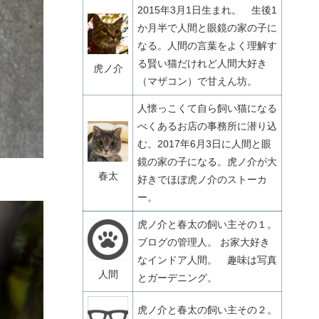
2015年3月1日生まれ。 生後1
か月半で人間と眼鏡の家の子に
なる。人間の言葉をよく理解す
る賢い猫だけれど人間大好き
虎ノ介
（マザコン）で甘えん坊。
人懐っこくて自ら飼い猫になる
べくあるお店の事務所に潜り込
む。2017年6月3日に人間と眼
鏡の家の子になる。虎ノ介が大
春太
好きでほぼ虎ノ介のストーカ
ー。
虎ノ介と春太の飼い主その１。
ブログの管理人。 お家大好き
なインドア人間。 趣味は写真
人間
とガーデニング。
虎ノ介と春太の飼い主その２。