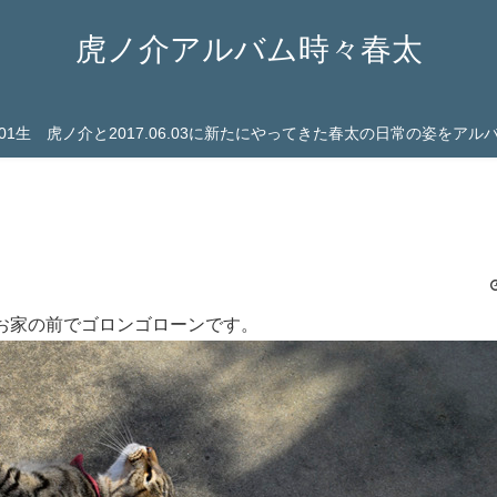
虎ノ介アルバム時々春太
03.01生 虎ノ介と2017.06.03に新たにやってきた春太の日常の姿をア
お家の前でゴロンゴローンです。