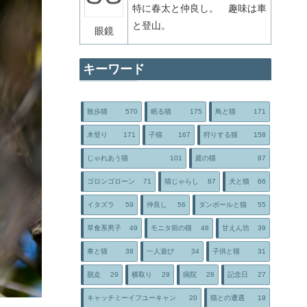
特に春太と仲良し。 趣味は車
と登山。
眼鏡
キーワード
散歩猫
570
眠る猫
175
鳥と猫
171
木登り
171
子猫
167
狩りする猫
158
じゃれあう猫
101
庭の猫
87
ゴロンゴローン
71
猫じゃらし
67
犬と猫
66
イタズラ
59
仲良し
56
ダンボールと猫
55
草食系男子
49
モニタ前の猫
48
甘えん坊
39
車と猫
38
一人遊び
34
子供と猫
31
脱走
29
横取り
29
病院
28
記念日
27
キャッチミーイフユーキャン
20
猫との遭遇
19