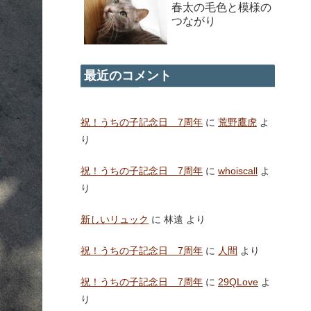
春太の毛色と模様の
つながり
最近のコメント
祝！うちの子記念日 7周年
に
荒野鷹虎
よ
り
祝！うちの子記念日 7周年
に
whoiscall
よ
り
新しいリュック
に
林遠
より
祝！うちの子記念日 7周年
に
人間
より
祝！うちの子記念日 7周年
に
29QLove
よ
り