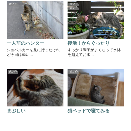
虎ノ介
虎ノ介
春太
一人前のハンター
復活！からぐったり
ショベルカーを見に行ったけれ
すっかり調子がよくなって水鉢
ど今日は動い...
を越えてお水...
虎ノ介
虎ノ介
まぶしい
猫ベッドで寝てみる