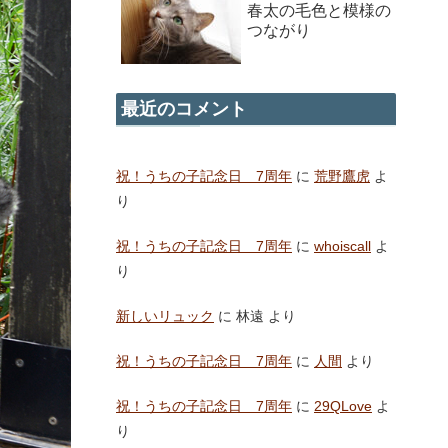
春太の毛色と模様の
つながり
最近のコメント
祝！うちの子記念日 7周年
に
荒野鷹虎
よ
り
祝！うちの子記念日 7周年
に
whoiscall
よ
り
新しいリュック
に
林遠
より
祝！うちの子記念日 7周年
に
人間
より
祝！うちの子記念日 7周年
に
29QLove
よ
り