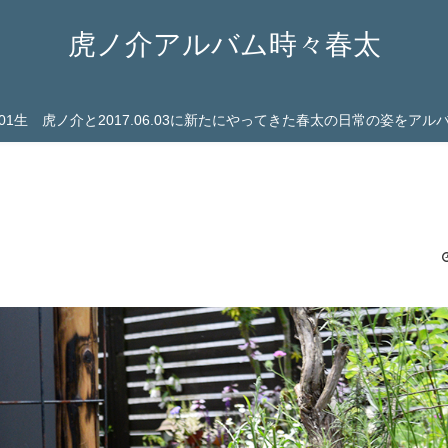
虎ノ介アルバム時々春太
03.01生 虎ノ介と2017.06.03に新たにやってきた春太の日常の姿をア