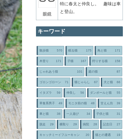
特に春太と仲良し。 趣味は車
と登山。
眼鏡
キーワード
散歩猫
570
眠る猫
175
鳥と猫
171
木登り
171
子猫
167
狩りする猫
158
じゃれあう猫
101
庭の猫
87
ゴロンゴローン
71
猫じゃらし
67
犬と猫
66
イタズラ
59
仲良し
56
ダンボールと猫
55
草食系男子
49
モニタ前の猫
48
甘えん坊
39
車と猫
38
一人遊び
34
子供と猫
31
脱走
29
横取り
29
病院
28
記念日
27
キャッチミーイフユーキャン
20
猫との遭遇
19