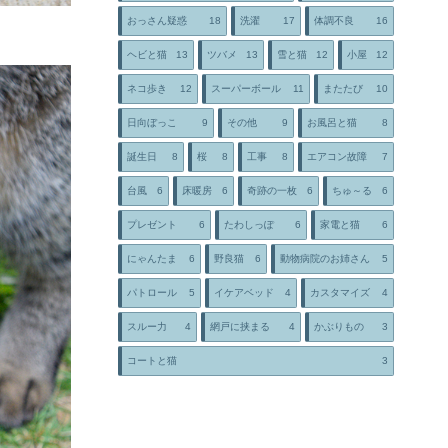
おっさん疑惑
18
洗濯
17
体調不良
16
ヘビと猫
13
ツバメ
13
雪と猫
12
小屋
12
ネコ歩き
12
スーパーボール
11
またたび
10
日向ぼっこ
9
その他
9
お風呂と猫
8
誕生日
8
桜
8
工事
8
エアコン故障
7
台風
6
床暖房
6
奇跡の一枚
6
ちゅ～る
6
プレゼント
6
たわしっぽ
6
家電と猫
6
にゃんたま
6
野良猫
6
動物病院のお姉さん
5
パトロール
5
イケアベッド
4
カスタマイズ
4
スルー力
4
網戸に挟まる
4
かぶりもの
3
コートと猫
3