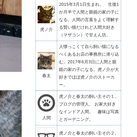
2015年3月1日生まれ。 生後1
か月半で人間と眼鏡の家の子に
なる。人間の言葉をよく理解す
る賢い猫だけれど人間大好き
虎ノ介
（マザコン）で甘えん坊。
人懐っこくて自ら飼い猫になる
べくあるお店の事務所に潜り込
む。2017年6月3日に人間と眼
鏡の家の子になる。虎ノ介が大
春太
好きでほぼ虎ノ介のストーカ
ー。
虎ノ介と春太の飼い主その１。
ブログの管理人。 お家大好き
なインドア人間。 趣味は写真
人間
とガーデニング。
虎ノ介と春太の飼い主その２。