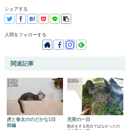
シェアする
人間をフォローする
関連記事
虎ノ介
虎ノ介
春太
虎と春太ののどかな1日
充実の一日
前編
散歩をする気分ではなかったの