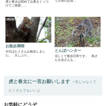
で人間のお買...
虎と春太は初めてお鼻をくっつ
けてご挨拶。...
虎ノ介
虎ノ介
お散歩満喫
とんぼハンター
今日はたくさんお散歩しまし
た。 久しぶり...
涼しくて散歩日和です。 鳥さ
んも虫さんも...
虎と春太に一言お願いします
一言じゃなくて
たくさんでもいいよ
お気軽にどうぞ