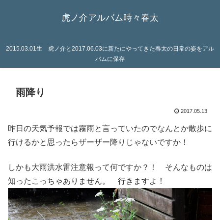
虎ノ介アルバム時々春太
2015.03.01生 虎ノ介と2017.06.03に新たにやってきた春太の日常の姿をアル
バムに保存
雨降り
2017.05.13
昨日の天気予報では霧雨と言っていたのでなんとか散歩に
行けるかと思ったらザーザー降りじゃないですか！
しかも大雨洪水雷注意報って何ですか？！ そんなものは
知ったこっちゃありません。 行きますよ！