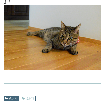
よ！！
虎ノ介
散歩猫