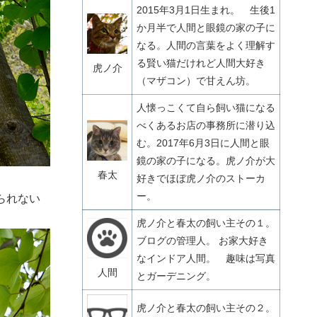
2015年3月1日生まれ。 生後1
か月半で人間と眼鏡の家の子に
なる。人間の言葉をよく理解す
る賢い猫だけれど人間大好き
虎ノ介
（マザコン）で甘えん坊。
人懐っこくて自ら飼い猫になる
べくあるお店の事務所に潜り込
む。2017年6月3日に人間と眼
鏡の家の子になる。虎ノ介が大
春太
好きでほぼ虎ノ介のストーカ
ー。
られない
虎ノ介と春太の飼い主その１。
ブログの管理人。 お家大好き
なインドア人間。 趣味は写真
人間
とガーデニング。
虎ノ介と春太の飼い主その２。