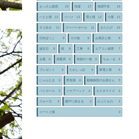
おっさん疑惑
18
洗濯
17
体調不良
16
ヘビと猫
13
ツバメ
13
雪と猫
12
小屋
12
ネコ歩き
12
スーパーボール
11
またたび
10
日向ぼっこ
9
その他
9
お風呂と猫
8
誕生日
8
桜
8
工事
8
エアコン故障
7
台風
6
床暖房
6
奇跡の一枚
6
ちゅ～る
6
プレゼント
6
たわしっぽ
6
家電と猫
6
にゃんたま
6
野良猫
6
動物病院のお姉さん
5
パトロール
5
イケアベッド
4
カスタマイズ
4
スルー力
4
網戸に挟まる
4
かぶりもの
3
コートと猫
3