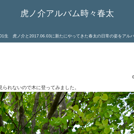
虎ノ介アルバム時々春太
03.01生 虎ノ介と2017.06.03に新たにやってきた春太の日常の姿をア
見られないので木に登ってみました。