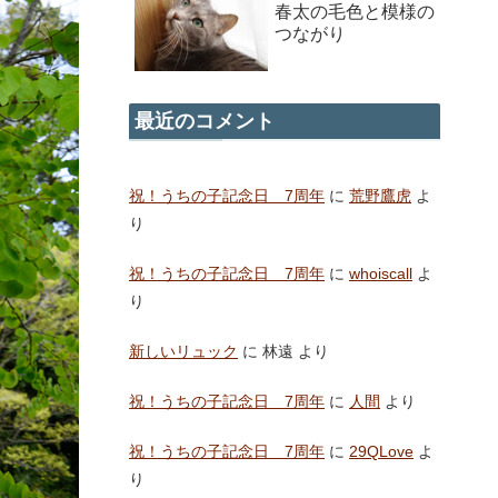
春太の毛色と模様の
つながり
最近のコメント
祝！うちの子記念日 7周年
に
荒野鷹虎
よ
り
祝！うちの子記念日 7周年
に
whoiscall
よ
り
新しいリュック
に
林遠
より
祝！うちの子記念日 7周年
に
人間
より
祝！うちの子記念日 7周年
に
29QLove
よ
り