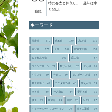
特に春太と仲良し。 趣味は車
と登山。
眼鏡
キーワード
散歩猫
570
眠る猫
175
鳥と猫
171
木登り
171
子猫
167
狩りする猫
158
じゃれあう猫
101
庭の猫
87
ゴロンゴローン
71
猫じゃらし
67
犬と猫
66
イタズラ
59
仲良し
56
ダンボールと猫
55
草食系男子
49
モニタ前の猫
48
甘えん坊
39
車と猫
38
一人遊び
34
子供と猫
31
脱走
29
横取り
29
病院
28
記念日
27
キャッチミーイフユーキャン
20
猫との遭遇
19