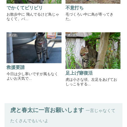
でかくてビリビリ
不意打ち
お散歩中に 飛んでるけど鳥じゃ
毛づくろい中に鳥が寄ってき
なくて、バ...
た。
虎ノ介
虎ノ介
救援要請
足上げ癖復活
今日は少し寒いですが風もなく
よいお天気で...
虎は小さな頃、左足をあげてお
しっこをする...
虎と春太に一言お願いします
一言じゃなくて
たくさんでもいいよ