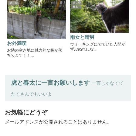
虎ノ介
虎ノ介
春太
雨女と晴男
お外満喫
ウォーキングにでていた人間が
ずぶぬれにな...
お隣の空き地に魅力的な袋が落
ちてます！！...
虎と春太に一言お願いします
一言じゃなくて
たくさんでもいいよ
お気軽にどうぞ
メールアドレスが公開されることはありません。