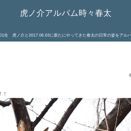
虎ノ介アルバム時々春太
03.01生 虎ノ介と2017.06.03に新たにやってきた春太の日常の姿をア
！！