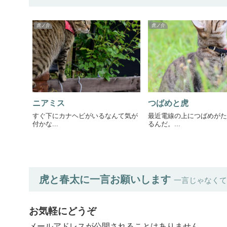
虎ノ介
虎ノ介
ニアミス
つばめと虎
すぐ下にカナヘビがいるなんて気が
最近電線の上につばめがた
付かな...
るんだ。...
虎と春太に一言お願いします
一言じゃなくて
お気軽にどうぞ
メールアドレスが公開されることはありません。