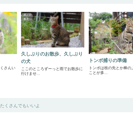
虎ノ介
虎ノ介
春太
久しぶりのお散歩、久しぶり
トンボ捕りの準備
の犬
トンボは枝の先とか棒の
くさんい
ここのところずーっと雨でお散歩に
ことが多...
行けませ...
たくさんでもいいよ