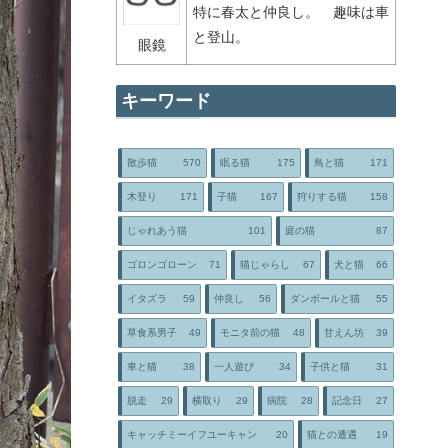
特に春太と仲良し。 趣味は車
と登山。
眼鏡
キーワード
散歩猫
570
眠る猫
175
鳥と猫
171
木登り
171
子猫
167
狩りする猫
158
じゃれあう猫
101
庭の猫
87
ゴロンゴローン
71
猫じゃらし
67
犬と猫
66
イタズラ
59
仲良し
56
ダンボールと猫
55
草食系男子
49
モニタ前の猫
48
甘えん坊
39
車と猫
38
一人遊び
34
子供と猫
31
脱走
29
横取り
29
病院
28
記念日
27
キャッチミーイフユーキャン
20
猫との遭遇
19