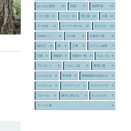
おっさん疑惑
18
洗濯
17
体調不良
16
ヘビと猫
13
ツバメ
13
雪と猫
12
小屋
12
ネコ歩き
12
スーパーボール
11
またたび
10
日向ぼっこ
9
その他
9
お風呂と猫
8
誕生日
8
桜
8
工事
8
エアコン故障
7
台風
6
床暖房
6
奇跡の一枚
6
ちゅ～る
6
プレゼント
6
たわしっぽ
6
家電と猫
6
にゃんたま
6
野良猫
6
動物病院のお姉さん
5
パトロール
5
イケアベッド
4
カスタマイズ
4
スルー力
4
網戸に挟まる
4
かぶりもの
3
コートと猫
3