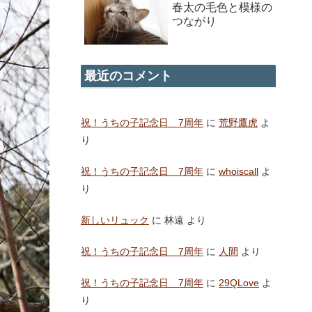
春太の毛色と模様の
つながり
最近のコメント
祝！うちの子記念日 7周年
に
荒野鷹虎
よ
り
祝！うちの子記念日 7周年
に
whoiscall
よ
り
新しいリュック
に
林遠
より
祝！うちの子記念日 7周年
に
人間
より
祝！うちの子記念日 7周年
に
29QLove
よ
り