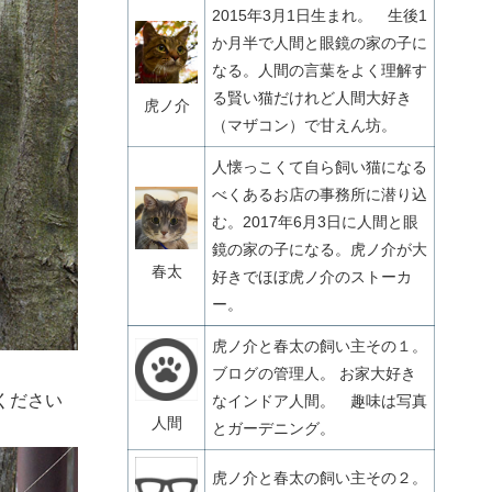
2015年3月1日生まれ。 生後1
か月半で人間と眼鏡の家の子に
なる。人間の言葉をよく理解す
る賢い猫だけれど人間大好き
虎ノ介
（マザコン）で甘えん坊。
人懐っこくて自ら飼い猫になる
べくあるお店の事務所に潜り込
む。2017年6月3日に人間と眼
鏡の家の子になる。虎ノ介が大
春太
好きでほぼ虎ノ介のストーカ
ー。
虎ノ介と春太の飼い主その１。
ブログの管理人。 お家大好き
ください
なインドア人間。 趣味は写真
人間
とガーデニング。
虎ノ介と春太の飼い主その２。