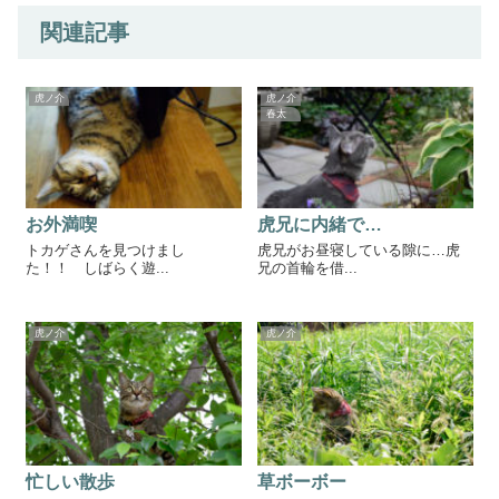
関連記事
虎ノ介
虎ノ介
春太
お外満喫
虎兄に内緒で…
トカゲさんを見つけまし
虎兄がお昼寝している隙に…虎
た！！ しばらく遊...
兄の首輪を借...
虎ノ介
虎ノ介
忙しい散歩
草ボーボー