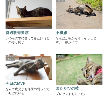
虎ノ介
虎ノ介
待遇改善要求
不機嫌
いつもの木に登ってみたけれど
なんだか朝からイライラしま
いつもと同じ...
す。 散歩にで...
虎ノ介
虎ノ介
春太
今日のMVP
またたびの枝
なんで虎兄がお部屋の隅っこで
いじけた顔を...
プレゼントもらった♪