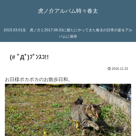
虎ノ介アルバム時々春太
2015.03.01生 虎ノ介と2017.06.03に新たにやってきた春太の日常の姿をアル
バムに保存
(# ﾟДﾟ)ﾌﾟﾝｽｺ!!
2016.11.22
お日様ポカポカのお散歩日和。