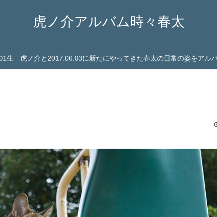
虎ノ介アルバム時々春太
03.01生 虎ノ介と2017.06.03に新たにやってきた春太の日常の姿をア