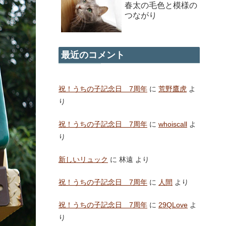
春太の毛色と模様の
つながり
最近のコメント
祝！うちの子記念日 7周年
に
荒野鷹虎
よ
り
祝！うちの子記念日 7周年
に
whoiscall
よ
り
新しいリュック
に
林遠
より
祝！うちの子記念日 7周年
に
人間
より
祝！うちの子記念日 7周年
に
29QLove
よ
り