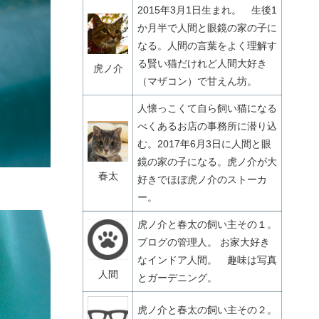
2015年3月1日生まれ。 生後1
か月半で人間と眼鏡の家の子に
なる。人間の言葉をよく理解す
る賢い猫だけれど人間大好き
虎ノ介
（マザコン）で甘えん坊。
人懐っこくて自ら飼い猫になる
べくあるお店の事務所に潜り込
む。2017年6月3日に人間と眼
鏡の家の子になる。虎ノ介が大
春太
好きでほぼ虎ノ介のストーカ
ー。
虎ノ介と春太の飼い主その１。
ブログの管理人。 お家大好き
なインドア人間。 趣味は写真
人間
とガーデニング。
虎ノ介と春太の飼い主その２。