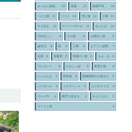
おっさん疑惑
18
洗濯
17
体調不良
16
ヘビと猫
13
ツバメ
13
雪と猫
12
小屋
12
ネコ歩き
12
スーパーボール
11
またたび
10
日向ぼっこ
9
その他
9
お風呂と猫
8
誕生日
8
桜
8
工事
8
エアコン故障
7
台風
6
床暖房
6
奇跡の一枚
6
ちゅ～る
6
プレゼント
6
たわしっぽ
6
家電と猫
6
にゃんたま
6
野良猫
6
動物病院のお姉さん
5
パトロール
5
イケアベッド
4
カスタマイズ
4
スルー力
4
網戸に挟まる
4
かぶりもの
3
コートと猫
3