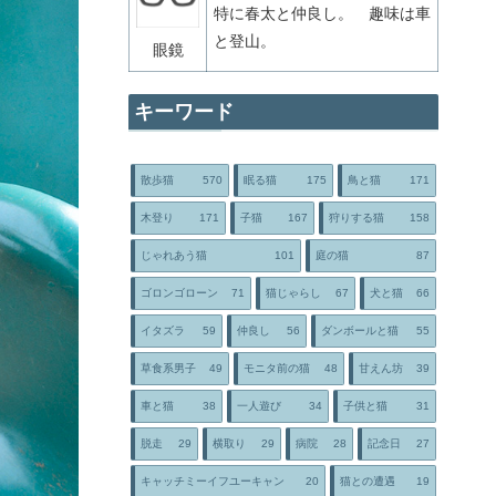
特に春太と仲良し。 趣味は車
と登山。
眼鏡
キーワード
散歩猫
570
眠る猫
175
鳥と猫
171
木登り
171
子猫
167
狩りする猫
158
じゃれあう猫
101
庭の猫
87
ゴロンゴローン
71
猫じゃらし
67
犬と猫
66
イタズラ
59
仲良し
56
ダンボールと猫
55
草食系男子
49
モニタ前の猫
48
甘えん坊
39
車と猫
38
一人遊び
34
子供と猫
31
脱走
29
横取り
29
病院
28
記念日
27
キャッチミーイフユーキャン
20
猫との遭遇
19