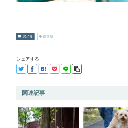
虎ノ介
散歩猫
シェアする
関連記事
虎ノ介
虎ノ介