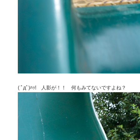
( ﾟдﾟ)ﾊｯ! 人影が！！ 何もみてないですよね？