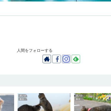
人間をフォローする
虎ノ介
虎ノ介
春太
春太