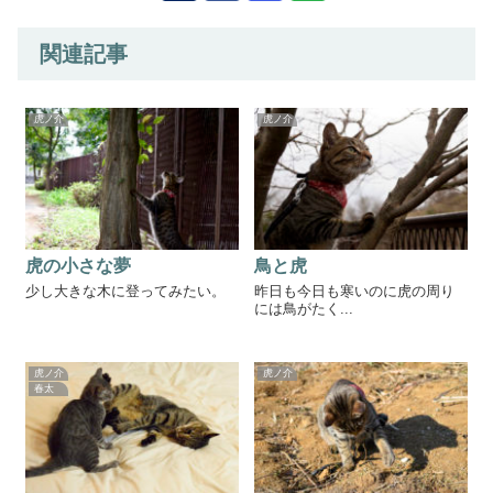
関連記事
虎ノ介
虎ノ介
虎の小さな夢
鳥と虎
少し大きな木に登ってみたい。
昨日も今日も寒いのに虎の周り
には鳥がたく...
虎ノ介
虎ノ介
春太