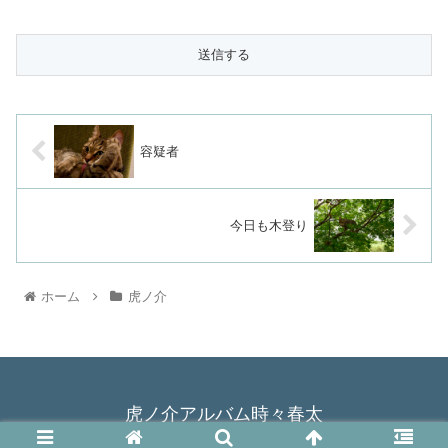
容疑者
今日も木登り
ホーム
虎ノ介
虎ノ介アルバム時々春太
© 2015 虎ノ介アルバム時々春太.