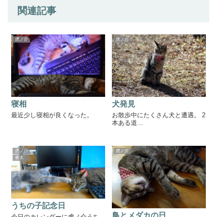
関連記事
虎ノ介
虎ノ介
寝相
犬発見
最近少し寝相が良くなった。
お散歩中にたくさん犬と遭遇。 2
本ある道...
虎ノ介
虎ノ介
春太
うちの子記念日
鳥とメダカの日
今日のカレンダーに虎ノ介うち