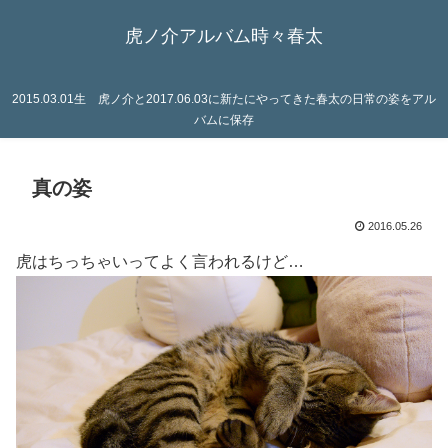
虎ノ介アルバム時々春太
2015.03.01生 虎ノ介と2017.06.03に新たにやってきた春太の日常の姿をアル
バムに保存
真の姿
2016.05.26
虎はちっちゃいってよく言われるけど…