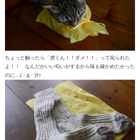
ちょっと触ったら「虎くん！！ダメ！！」って叱られた
よ！！ なんだかいい匂いがするから味も確かめたかった
のに…(・д・)ﾁｯ