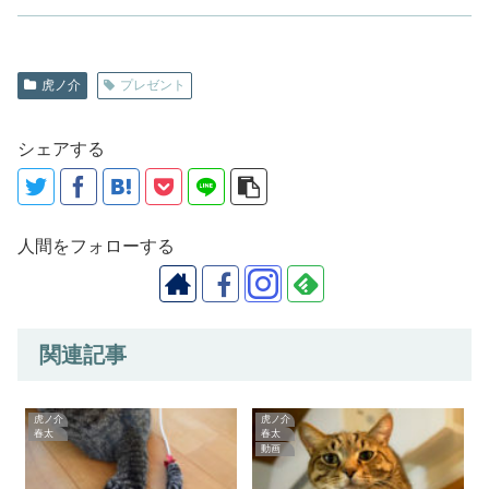
虎ノ介
プレゼント
シェアする
人間をフォローする
関連記事
虎ノ介
虎ノ介
春太
春太
動画