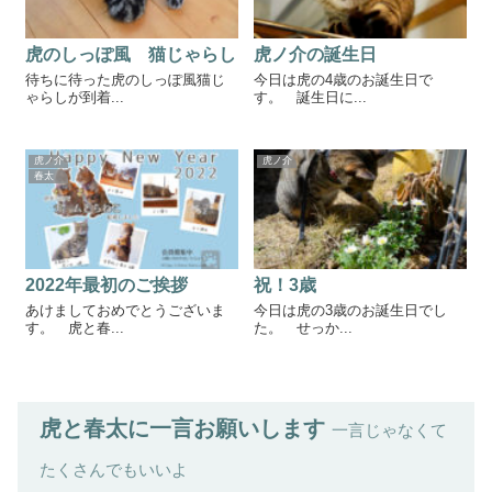
虎のしっぽ風 猫じゃらし
虎ノ介の誕生日
待ちに待った虎のしっぽ風猫じ
今日は虎の4歳のお誕生日で
ゃらしが到着...
す。 誕生日に...
虎ノ介
虎ノ介
春太
2022年最初のご挨拶
祝！3歳
あけましておめでとうございま
今日は虎の3歳のお誕生日でし
す。 虎と春...
た。 せっか...
虎と春太に一言お願いします
一言じゃなくて
たくさんでもいいよ