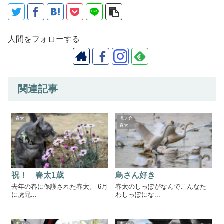
人間をフォローする
関連記事
春太
虎ノ介
春太
祝！ 春太1歳
鳥さん好き
去年の春に保護された春太。 6月
春太のしっぽがなんでこんなた
に虎兄...
わしっぽにな...