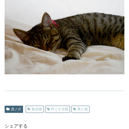
虎ノ介
散歩猫
狩りする猫
鳥と猫
シェアする