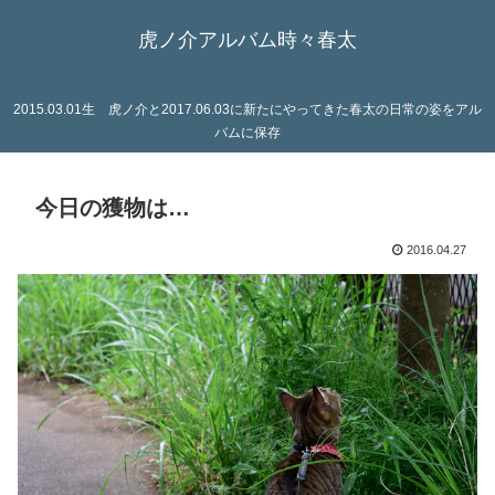
虎ノ介アルバム時々春太
2015.03.01生 虎ノ介と2017.06.03に新たにやってきた春太の日常の姿をアル
バムに保存
今日の獲物は…
2016.04.27