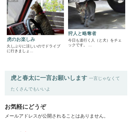
虎ノ介
虎ノ介
狩人と略奪者
虎のお楽しみ
今日も道行く人（と犬）をチェ
ックです。 ...
久しぶりに涼しいのでドライブ
に行きましょ...
虎と春太に一言お願いします
一言じゃなくて
たくさんでもいいよ
お気軽にどうぞ
メールアドレスが公開されることはありません。