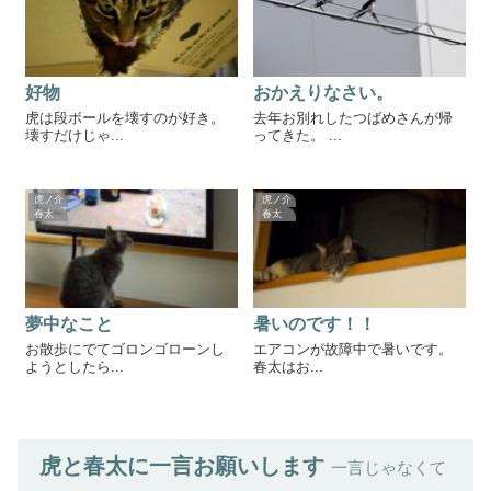
好物
おかえりなさい。
虎は段ボールを壊すのが好き。
去年お別れしたつばめさんが帰
壊すだけじゃ...
ってきた。 ...
虎ノ介
虎ノ介
春太
春太
夢中なこと
暑いのです！！
お散歩にでてゴロンゴローンし
エアコンが故障中で暑いです。
ようとしたら...
春太はお...
虎と春太に一言お願いします
一言じゃなくて