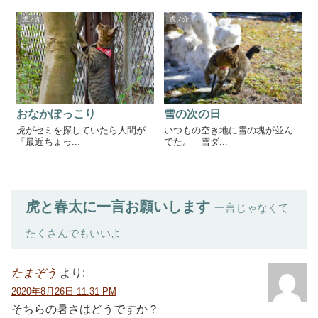
虎ノ介
虎ノ介
雪の次の日
おなかぽっこり
いつもの空き地に雪の塊が並ん
虎がセミを探していたら人間が
でた。 雪ダ...
「最近ちょっ...
虎と春太に一言お願いします
一言じゃなくて
たくさんでもいいよ
たまぞう
より:
2020年8月26日 11:31 PM
そちらの暑さはどうですか？