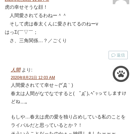
虎の幸せそうな顔！
人間愛されてるわねー＾＾
そして虎は春太くんに愛されてるのねーv
はっΣ(￣▽￣；
さ、三角関係…？／ごくり
返信
人間
より:
2020年8月21日 12:03 AM
人間愛されてて幸せ～(*´Д｀)
春太は人間がなでなですると( ﾟдﾟ)､ﾍﾟｯってしますけ
どね…。
もしや…春太は虎の愛を独り占めしている私のことを
ライバルだと思っているとか？！
そういうことだったのかぁ～納得しましたｗｗｗ