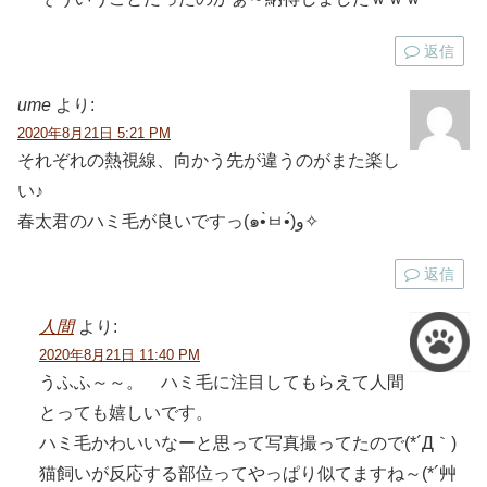
返信
ume
より:
2020年8月21日 5:21 PM
それぞれの熱視線、向かう先が違うのがまた楽し
い♪
春太君のハミ毛が良いですっ(๑•̀ㅂ•́)و✧
返信
人間
より:
2020年8月21日 11:40 PM
うふふ～～。 ハミ毛に注目してもらえて人間
とっても嬉しいです。
ハミ毛かわいいなーと思って写真撮ってたので(*´Д｀)
猫飼いが反応する部位ってやっぱり似てますね～(*´艸