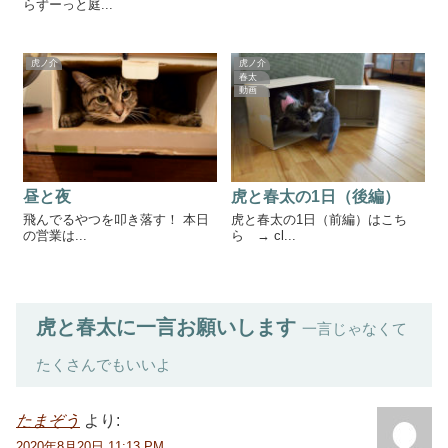
らずーっと庭...
虎ノ介
虎ノ介
春太
動画
昼と夜
虎と春太の1日（後編）
飛んでるやつを叩き落す！ 本日
虎と春太の1日（前編）はこち
の営業は...
ら → cl...
虎と春太に一言お願いします
一言じゃなくて
たくさんでもいいよ
たまぞう
より:
2020年8月20日 11:13 PM